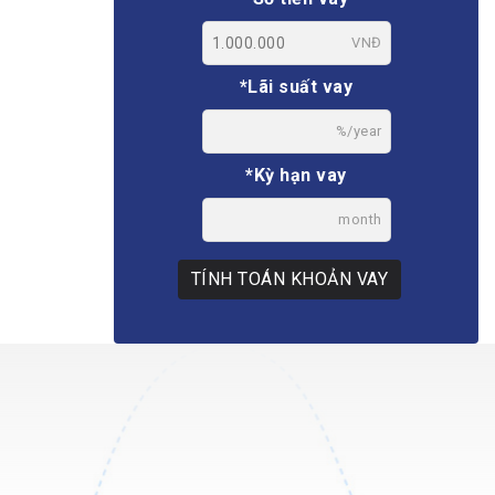
VNĐ
*Lãi suất vay
%/year
*Kỳ hạn vay
month
TÍNH TOÁN KHOẢN VAY