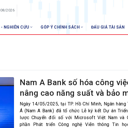
/08/2026
 - NGHIÊN CỨU
GÓP Ý CHÍNH SÁCH
ĐẤU GIÁ TÀI SẢN
HỘI VIÊN
Danh sách hội viên
Gia nhập VNBA
 VNBA
 Tuần VNBA
Nam A Bank số hóa công việ
nâng cao năng suất và bảo 
gân hàng
t
Ngày 14/05/2025, tại TP. Hồ Chí Minh, Ngân hà
Á (Nam A Bank) đã tổ chức Lễ ký kết Dự án Triển
lược Chuyển đổi số với Microsoft Việt Nam và 
phần Phát triển Công nghệ Viễn thông Tin họ