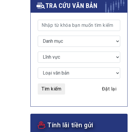
TRA CỨU VĂN BẢN
MULTIMEDIA
Video
E-magazines
Photos
Tìm kiếm
Đặt lại
Tính lãi tiền gửi