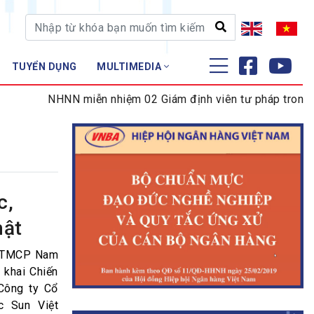
TUYỂN DỤNG
MULTIMEDIA
ĐÀO TẠO - NGHIÊN CỨU
NHNN miễn nhiệm 02 Giám định viên tư pháp trong lĩnh
Nghiệp vụ - Chứng chỉ
Tập huấn
c,
mật
ng TMCP Nam
 khai Chiến
Công ty Cổ
c Sun Việt