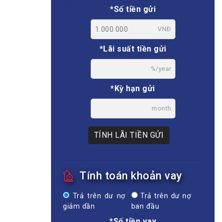
*Số tiền gửi
VNĐ
*Lãi suất tiền gửi
%/year
*Kỳ hạn gửi
month
TÍNH LÃI TIỀN GỬI
Tính toán khoản vay
Trả trên dư nợ
Trả trên dư nợ
giảm dần
ban đầu
*Số tiền vay