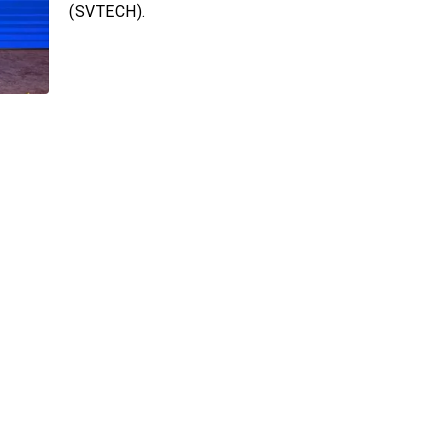
h Tiêu dùng
(SVTECH).
tài sản
oán –Thẻ
 trị
iệc làm
 SẢN
TUYỂN DỤNG