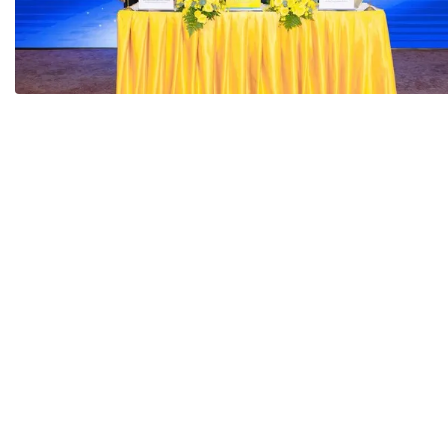
Tài chín
Bộ Chuẩn mực Đạo đức nghề nghiệp
Đấu giá 
Đối tác
Thanh t
Nhà quản
Cơ hội v
GÓP Ý CHÍNH SÁCH
ĐẤU GIÁ TÀI
Dự thảo luật
Tư vấn – Hỏi đáp
Tra cứu văn bản