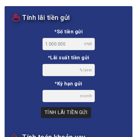
Tính lãi tiền gửi
*Số tiền gửi
VNĐ
*Lãi suất tiền gửi
%/year
*Kỳ hạn gửi
month
TÍNH LÃI TIỀN GỬI