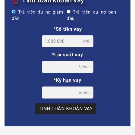
Tính toán khoản vay
Trả trên dư nợ giảm
Trả trên dư nợ ban
dần
đầu
*Số tiền vay
VNĐ
*Lãi suất vay
%/year
*Kỳ hạn vay
month
TÍNH TOÁN KHOẢN VAY