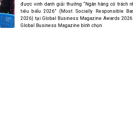
h Tiêu dùng
được vinh danh giải thưởng “Ngân hàng có trách n
tài sản
tiêu biểu 2026” (Most Socially Responsible Ba
2026) tại Global Business Magazine Awards 2026
oán –Thẻ
Global Business Magazine bình chọn.
 trị
iệc làm
 SẢN
TUYỂN DỤNG