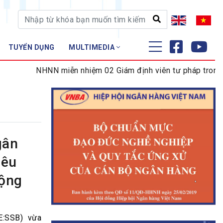
TUYỂN DỤNG
MULTIMEDIA
ĐÀO TẠO - NGHIÊN CỨU
NHNN miễn nhiệm 02 Giám định viên tư pháp trong lĩnh 
Nghiệp vụ - Chứng chỉ
Tập huấn
gân
iêu
cộng
:SSB) vừa