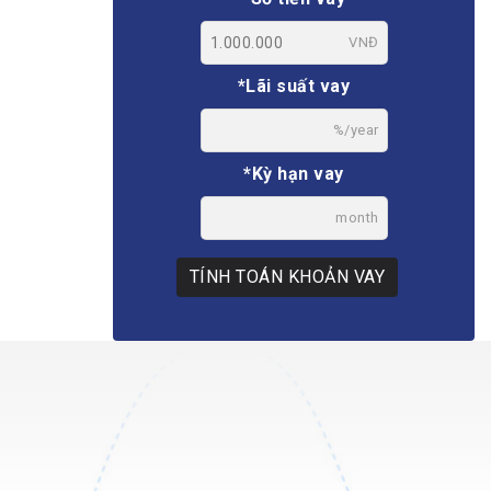
VNĐ
*Lãi suất vay
%/year
*Kỳ hạn vay
month
TÍNH TOÁN KHOẢN VAY