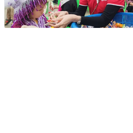
Tài chín
Bộ Chuẩn mực Đạo đức nghề nghiệp
Đấu giá 
Đối tác
Thanh t
Nhà quản
Cơ hội v
GÓP Ý CHÍNH SÁCH
ĐẤU GIÁ TÀI
Dự thảo luật
Tư vấn – Hỏi đáp
Tra cứu văn bản