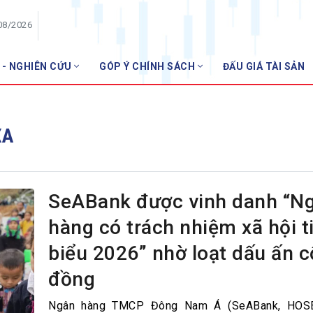
08/2026
 - NGHIÊN CỨU
GÓP Ý CHÍNH SÁCH
ĐẤU GIÁ TÀI SẢN
HỘI VIÊN
Danh sách hội viên
XA
Gia nhập VNBA
 VNBA
 Tuần VNBA
SeABank được vinh danh “N
hàng có trách nhiệm xã hội t
gân hàng
biểu 2026” nhờ loạt dấu ấn 
t
đồng
Ngân hàng TMCP Đông Nam Á (SeABank, HOSE