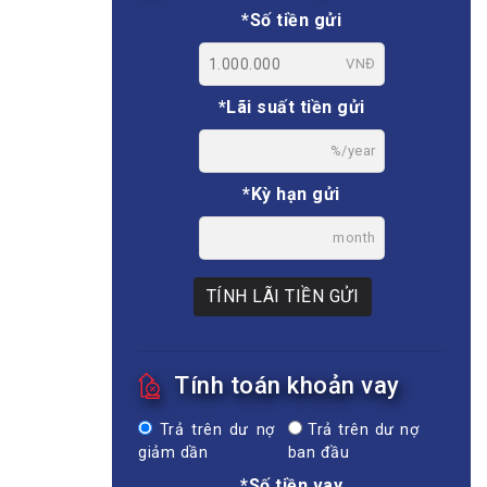
*Số tiền gửi
VNĐ
*Lãi suất tiền gửi
%/year
*Kỳ hạn gửi
month
TÍNH LÃI TIỀN GỬI
Tính toán khoản vay
Trả trên dư nợ
Trả trên dư nợ
giảm dần
ban đầu
*Số tiền vay