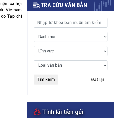
hiệm xã hội
TRA CỨU VĂN BẢN
nk Vietnam
 do Tạp chí
MULTIMEDIA
Video
E-magazines
Photos
Tìm kiếm
Đặt lại
Tính lãi tiền gửi