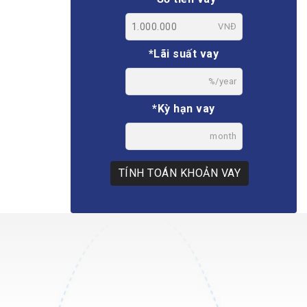
VNĐ
*Lãi suất vay
%/year
*Kỳ hạn vay
month
TÍNH TOÁN KHOẢN VAY