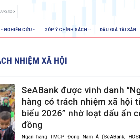
/08/2026
 - NGHIÊN CỨU
GÓP Ý CHÍNH SÁCH
ĐẤU GIÁ TÀI SẢN
HỘI VIÊN
Danh sách hội viên
CH NHIỆM XÃ HỘI
Gia nhập VNBA
 VNBA
 Tuần VNBA
SeABank được vinh danh “N
hàng có trách nhiệm xã hội t
gân hàng
biểu 2026” nhờ loạt dấu ấn 
t
đồng
Ngân hàng TMCP Đông Nam Á (SeABank, HOSE