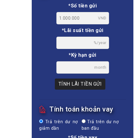
*Số tiền gửi
VNĐ
*Lãi suất tiền gửi
%/year
*Kỳ hạn gửi
month
TÍNH LÃI TIỀN GỬI
Tính toán khoản vay
Trả trên dư nợ
Trả trên dư nợ
giảm dần
ban đầu
*Số tiền vay