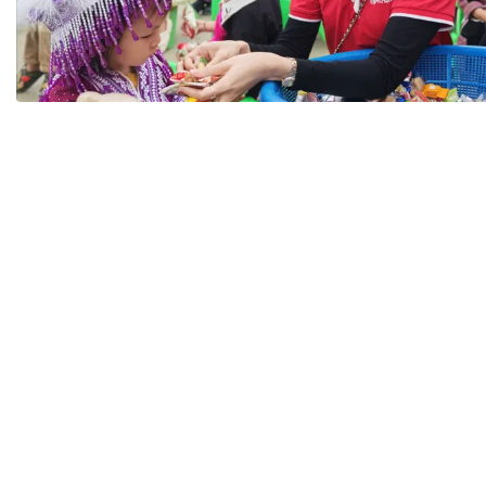
Tài chín
Bộ Chuẩn mực Đạo đức nghề nghiệp
Đấu giá 
Đối tác
Thanh t
Nhà quản
Cơ hội v
GÓP Ý CHÍNH SÁCH
ĐẤU GIÁ TÀI
Dự thảo luật
Tư vấn – Hỏi đáp
Tra cứu văn bản