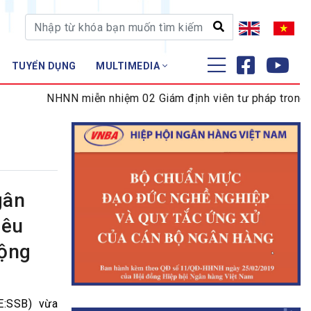
TUYỂN DỤNG
MULTIMEDIA
ĐÀO TẠO - NGHIÊN CỨU
NHNN miễn nhiệm 02 Giám định viên tư pháp trong lĩnh 
Nghiệp vụ - Chứng chỉ
Tập huấn
gân
iêu
cộng
:SSB) vừa