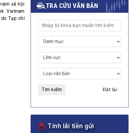
hiệm xã hội
TRA CỨU VĂN BẢN
nk Vietnam
 do Tạp chí
MULTIMEDIA
Video
E-magazines
Photos
Tìm kiếm
Đặt lại
Tính lãi tiền gửi