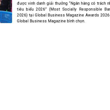
h Tiêu dùng
được vinh danh giải thưởng “Ngân hàng có trách n
tài sản
tiêu biểu 2026” (Most Socially Responsible Ba
2026) tại Global Business Magazine Awards 2026
oán –Thẻ
Global Business Magazine bình chọn.
 trị
iệc làm
 SẢN
TUYỂN DỤNG