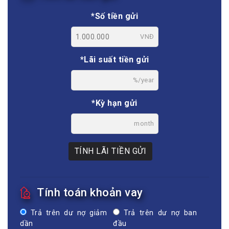
*Số tiền gửi
VNĐ
*Lãi suất tiền gửi
%/year
*Kỳ hạn gửi
month
TÍNH LÃI TIỀN GỬI
Tính toán khoản vay
Trả trên dư nợ giảm
Trả trên dư nợ ban
dần
đầu