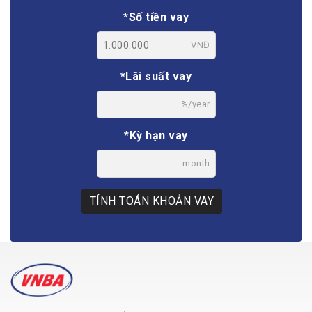
*Số tiền vay
VNĐ
*Lãi suất vay
%/year
*Kỳ hạn vay
month
TÍNH TOÁN KHOẢN VAY