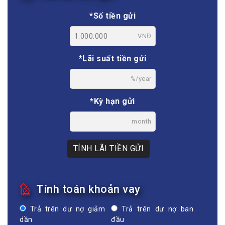
*Số tiền gửi
VNĐ
*Lãi suất tiền gửi
%/year
*Kỳ hạn gửi
month
TÍNH LÃI TIỀN GỬI
Tính toán khoản vay
Trả trên dư nợ giảm
Trả trên dư nợ ban
dần
đầu