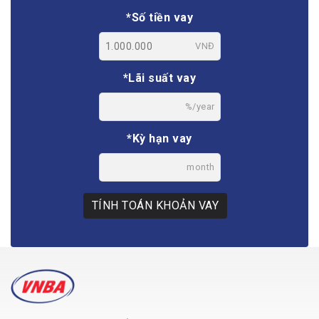
*Số tiền vay
VNĐ
*Lãi suất vay
%/year
*Kỳ hạn vay
month
TÍNH TOÁN KHOẢN VAY