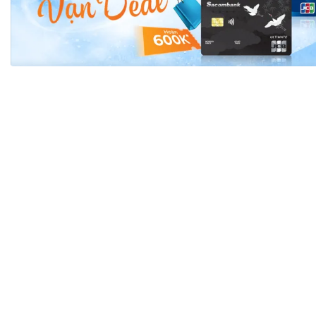
Tài chín
Bộ Chuẩn mực Đạo đức nghề nghiệp
Đấu giá 
Đối tác
Thanh t
Nhà quản
Cơ hội v
GÓP Ý CHÍNH SÁCH
ĐẤU GIÁ TÀI
Dự thảo luật
Tư vấn – Hỏi đáp
Tra cứu văn bản