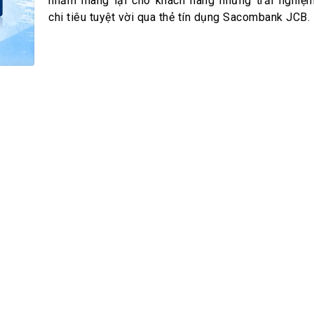
h Tiêu dùng
nhằm mang lại cho khách hàng những trải nghiệ
chi tiêu tuyệt vời qua thẻ tín dụng Sacombank JCB.
tài sản
oán –Thẻ
 trị
iệc làm
 SẢN
TUYỂN DỤNG