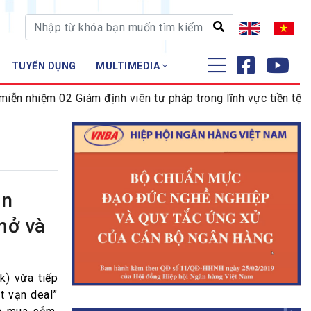
TUYỂN DỤNG
MULTIMEDIA
ĐÀO TẠO - NGHIÊN CỨU
nhiệm 02 Giám định viên tư pháp trong lĩnh vực tiền tệ và n
Nghiệp vụ - Chứng chỉ
Tập huấn
ận
mở và
) vừa tiếp
t vạn deal”