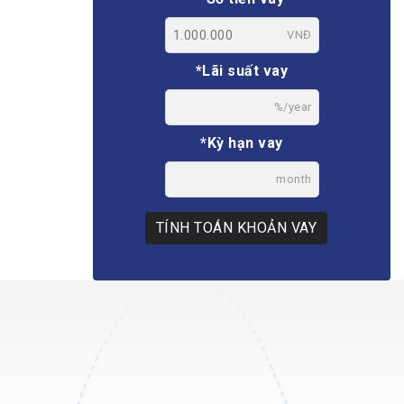
VNĐ
*Lãi suất vay
%/year
*Kỳ hạn vay
month
TÍNH TOÁN KHOẢN VAY