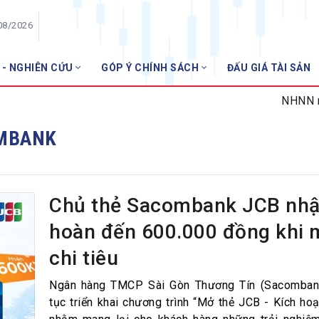
08/2026
 - NGHIÊN CỨU
GÓP Ý CHÍNH SÁCH
ĐẤU GIÁ TÀI SẢN
HỘI VIÊN
NHNN miễn 
Danh sách hội viên
OMBANK
Gia nhập VNBA
 VNBA
 Tuần VNBA
Chủ thẻ Sacombank JCB nh
hoàn đến 600.000 đồng khi 
gân hàng
chi tiêu
t
Ngân hàng TMCP Sài Gòn Thương Tín (Sacombank
tục triển khai chương trình “Mở thẻ JCB - Kích hoạ