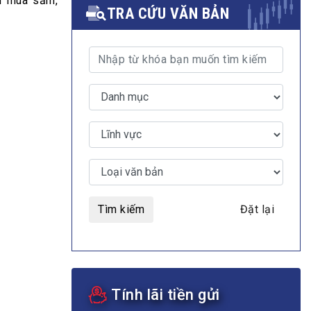
m mua sắm,
TRA CỨU VĂN BẢN
MULTIMEDIA
Video
E-magazines
Photos
Tìm kiếm
Đặt lại
Tính lãi tiền gửi