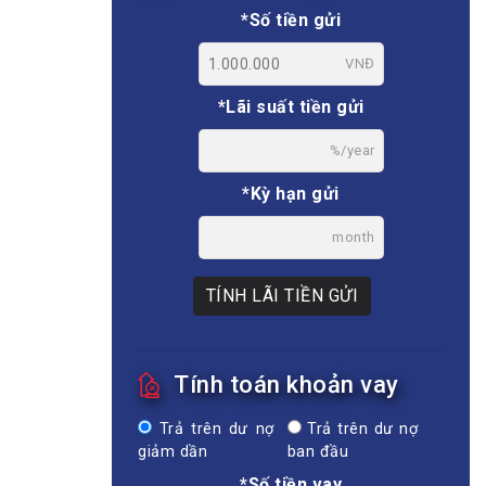
*Số tiền gửi
VNĐ
*Lãi suất tiền gửi
%/year
*Kỳ hạn gửi
month
TÍNH LÃI TIỀN GỬI
Tính toán khoản vay
Trả trên dư nợ
Trả trên dư nợ
giảm dần
ban đầu
*Số tiền vay