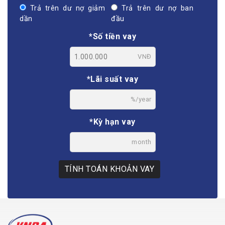
Trả trên dư nợ giảm
Trả trên dư nợ ban
dần
đầu
*Số tiền vay
VNĐ
*Lãi suất vay
%/year
*Kỳ hạn vay
month
TÍNH TOÁN KHOẢN VAY