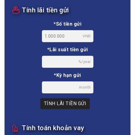
Tính lãi tiền gửi
*Số tiền gửi
VNĐ
*Lãi suất tiền gửi
%/year
*Kỳ hạn gửi
month
TÍNH LÃI TIỀN GỬI
Tính toán khoản vay