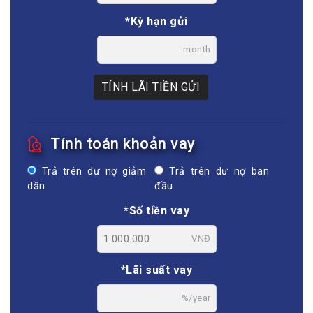
%/year
*Kỳ hạn gửi
month
TÍNH LÃI TIỀN GỬI
Tính toán khoản vay
Trả trên dư nợ giảm
Trả trên dư nợ ban
dần
đầu
*Số tiền vay
VNĐ
*Lãi suất vay
%/year