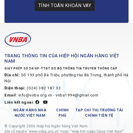
TÍNH TOÁN KHOẢN VAY
TRANG THÔNG TIN CỦA HIỆP HỘI NGÂN HÀNG VIỆT
NAM
GIẤY PHÉP SỐ 34/GP-TTĐT DO BỘ THÔNG TIN TRUYỀN THÔNG CẤP
Địa chỉ:
Số 193 phố Bà Triệu, phường Hai Bà Trưng, thành phố Hà
Nội
Điện thoại:
(024) 382 187 33
Email:
info@vnba.org.vn - vnba1994@gmail.com
Liên kết ngoài:
NGÂN HÀNG NHÀ
CHÍNH
TẠP CHÍ THỊ TRƯỜNG TÀI
NƯỚC VIỆT NAM
PHỦ
CHÍNH TIỀN TỆ
© Copyright 2006 Hiệp hội Ngân hàng Việt Nam.
Ghi rõ nguồn 'www.vnba.org.vn' hoặc "Hiệp hội ngân hàng Việt Nam"