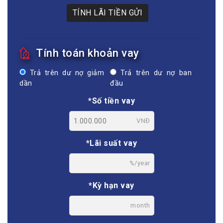
TÍNH LÃI TIỀN GỬI
Tính toán khoản vay
Trả trên dư nợ giảm
Trả trên dư nợ ban
dần
đầu
*Số tiền vay
VNĐ
*Lãi suất vay
%/year
*Kỳ hạn vay
month