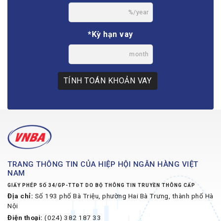
%/year
*Kỳ hạn vay
month
TÍNH TOÁN KHOẢN VAY
TRANG THÔNG TIN CỦA HIỆP HỘI NGÂN HÀNG VIỆT
NAM
GIẤY PHÉP SỐ 34/GP-TTĐT DO BỘ THÔNG TIN TRUYỀN THÔNG CẤP
Địa chỉ:
Số 193 phố Bà Triệu, phường Hai Bà Trưng, thành phố Hà
Nội
Điện thoại:
(024) 382 187 33