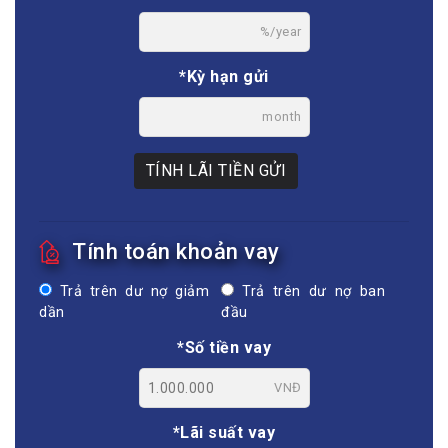
%/year
*Kỳ hạn gửi
month
TÍNH LÃI TIỀN GỬI
Tính toán khoản vay
Trả trên dư nợ giảm
Trả trên dư nợ ban
dần
đầu
*Số tiền vay
VNĐ
*Lãi suất vay