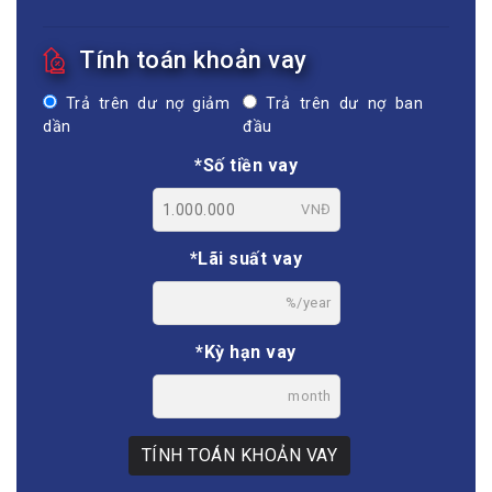
Tính toán khoản vay
Trả trên dư nợ giảm
Trả trên dư nợ ban
dần
đầu
*Số tiền vay
VNĐ
*Lãi suất vay
%/year
*Kỳ hạn vay
month
TÍNH TOÁN KHOẢN VAY