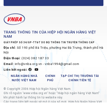
TRANG THÔNG TIN CỦA HIỆP HỘI NGÂN HÀNG VIỆT
NAM
GIẤY PHÉP SỐ 34/GP-TTĐT DO BỘ THÔNG TIN TRUYỀN THÔNG CẤP
Địa chỉ:
Số 193 phố Bà Triệu, phường Hai Bà Trưng, thành phố Hà
Nội
Điện thoại:
(024) 382 187 33
Email:
info@vnba.org.vn - vnba1994@gmail.com
Liên kết ngoài:
NGÂN HÀNG NHÀ
CHÍNH
TẠP CHÍ THỊ TRƯỜNG TÀI
NƯỚC VIỆT NAM
PHỦ
CHÍNH TIỀN TỆ
© Copyright 2006 Hiệp hội Ngân hàng Việt Nam.
Ghi rõ nguồn 'www.vnba.org.vn' hoặc "Hiệp hội ngân hàng Việt Nam"
khi phát hành lại thông tin từ website này.
Các trang liên kết ngoài sẽ mở ở cửa sổ mới, Hiệp hội Ngân hàng Việt
Nam không chịu trách nhiệm về nội dung các trang liên kết ngoài.