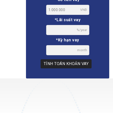
VNĐ
*Lãi suất vay
%/year
*Kỳ hạn vay
month
TÍNH TOÁN KHOẢN VAY