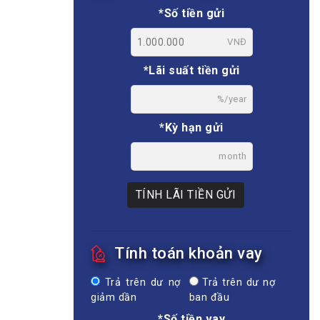
*Số tiền gửi
VNĐ
*Lãi suất tiền gửi
%/year
*Kỳ hạn gửi
month
TÍNH LÃI TIỀN GỬI
Tính toán khoản vay
Trả trên dư nợ
Trả trên dư nợ
giảm dần
ban đầu
*Số tiền vay