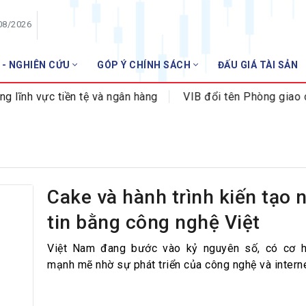
08/2026
 - NGHIÊN CỨU
GÓP Ý CHÍNH SÁCH
ĐẤU GIÁ TÀI SẢN
HỘI VIÊN
ĩnh vực tiền tệ và ngân hàng
VIB đổi tên Phòng giao dị
Danh sách hội viên
Gia nhập VNBA
 VNBA
 Tuần VNBA
Cake và hành trình kiến tạo 
tin bằng công nghệ Việt
gân hàng
t
Việt Nam đang bước vào kỷ nguyên số, có cơ h
mạnh mẽ nhờ sự phát triển của công nghệ và interne