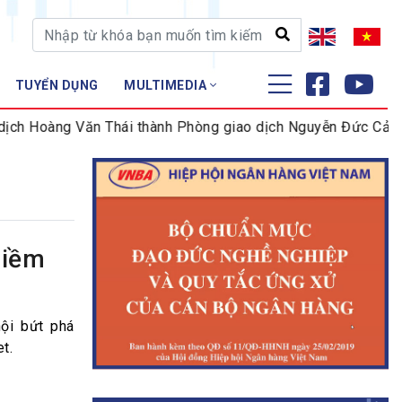
TUYỂN DỤNG
MULTIMEDIA
ĐÀO TẠO - NGHIÊN CỨU
ch Hoàng Văn Thái thành Phòng giao dịch Nguyễn Đức Cảnh
Nghiệp vụ - Chứng chỉ
Tập huấn
niềm
ội bứt phá
t.