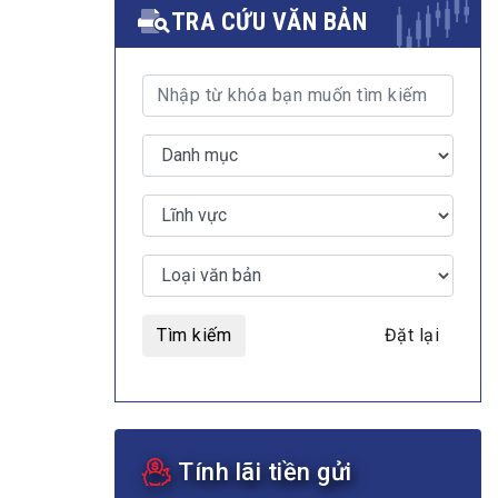
TRA CỨU VĂN BẢN
MULTIMEDIA
Video
E-magazines
Photos
Tìm kiếm
Đặt lại
Tính lãi tiền gửi