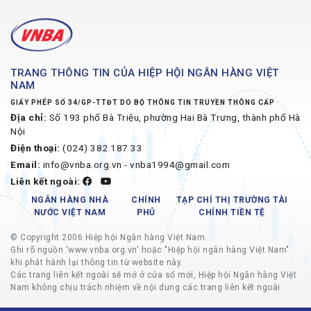
TRANG THÔNG TIN CỦA HIỆP HỘI NGÂN HÀNG VIỆT
NAM
GIẤY PHÉP SỐ 34/GP-TTĐT DO BỘ THÔNG TIN TRUYỀN THÔNG CẤP
Địa chỉ:
Số 193 phố Bà Triệu, phường Hai Bà Trưng, thành phố Hà
Nội
Điện thoại:
(024) 382 187 33
Email:
info@vnba.org.vn - vnba1994@gmail.com
Liên kết ngoài:
NGÂN HÀNG NHÀ
CHÍNH
TẠP CHÍ THỊ TRƯỜNG TÀI
NƯỚC VIỆT NAM
PHỦ
CHÍNH TIỀN TỆ
© Copyright 2006 Hiệp hội Ngân hàng Việt Nam.
Ghi rõ nguồn 'www.vnba.org.vn' hoặc "Hiệp hội ngân hàng Việt Nam"
khi phát hành lại thông tin từ website này.
Các trang liên kết ngoài sẽ mở ở cửa sổ mới, Hiệp hội Ngân hàng Việt
Nam không chịu trách nhiệm về nội dung các trang liên kết ngoài.