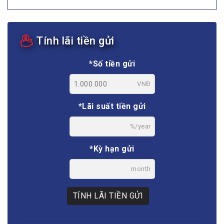
Tính lãi tiền gửi
*Số tiền gửi
VNĐ
*Lãi suất tiền gửi
%/year
*Kỳ hạn gửi
month
TÍNH LÃI TIỀN GỬI