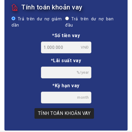
Tính toán khoản vay
Trả trên dư nợ giảm
Trả trên dư nợ ban
dần
đầu
*Số tiền vay
VNĐ
*Lãi suất vay
%/year
*Kỳ hạn vay
month
TÍNH TOÁN KHOẢN VAY