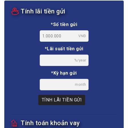
Tính lãi tiền gửi
*Số tiền gửi
VNĐ
*Lãi suất tiền gửi
%/year
*Kỳ hạn gửi
month
TÍNH LÃI TIỀN GỬI
Tính toán khoản vay