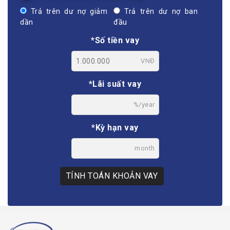
Trả trên dư nợ giảm
Trả trên dư nợ ban
dần
đầu
*Số tiền vay
VNĐ
*Lãi suất vay
%/year
*Kỳ hạn vay
month
TÍNH TOÁN KHOẢN VAY