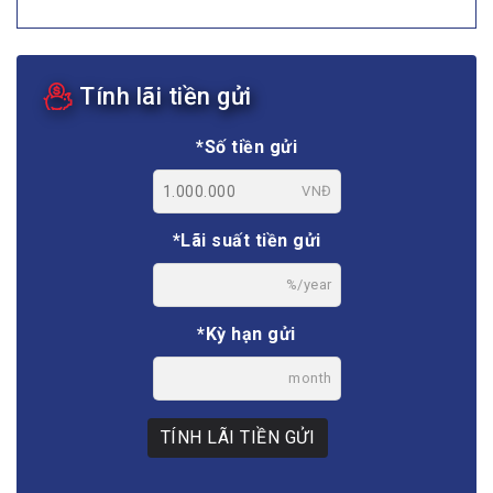
Tính lãi tiền gửi
*Số tiền gửi
VNĐ
*Lãi suất tiền gửi
%/year
*Kỳ hạn gửi
month
TÍNH LÃI TIỀN GỬI