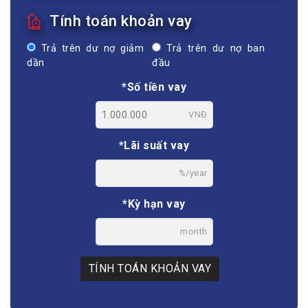
Tính toán khoản vay
Trả trên dư nợ giảm
Trả trên dư nợ ban
dần
đầu
*Số tiền vay
VNĐ
*Lãi suất vay
%/year
*Kỳ hạn vay
month
TÍNH TOÁN KHOẢN VAY