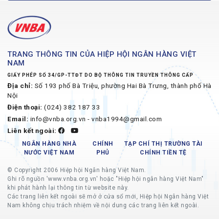
TRANG THÔNG TIN CỦA HIỆP HỘI NGÂN HÀNG VIỆT
NAM
GIẤY PHÉP SỐ 34/GP-TTĐT DO BỘ THÔNG TIN TRUYỀN THÔNG CẤP
Địa chỉ:
Số 193 phố Bà Triệu, phường Hai Bà Trưng, thành phố Hà
Nội
Điện thoại:
(024) 382 187 33
Email:
info@vnba.org.vn - vnba1994@gmail.com
Liên kết ngoài:
NGÂN HÀNG NHÀ
CHÍNH
TẠP CHÍ THỊ TRƯỜNG TÀI
NƯỚC VIỆT NAM
PHỦ
CHÍNH TIỀN TỆ
© Copyright 2006 Hiệp hội Ngân hàng Việt Nam.
Ghi rõ nguồn 'www.vnba.org.vn' hoặc "Hiệp hội ngân hàng Việt Nam"
khi phát hành lại thông tin từ website này.
Các trang liên kết ngoài sẽ mở ở cửa sổ mới, Hiệp hội Ngân hàng Việt
Nam không chịu trách nhiệm về nội dung các trang liên kết ngoài.