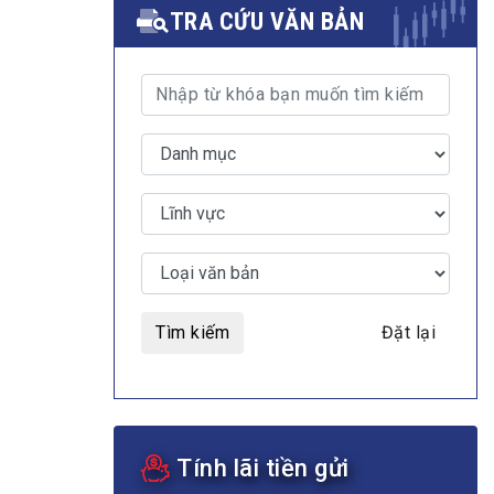
TRA CỨU VĂN BẢN
MULTIMEDIA
Video
E-magazines
Photos
Tìm kiếm
Đặt lại
Tính lãi tiền gửi