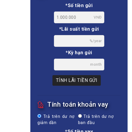
*Số tiền gửi
VNĐ
*Lãi suất tiền gửi
%/year
*Kỳ hạn gửi
month
TÍNH LÃI TIỀN GỬI
Tính toán khoản vay
Trả trên dư nợ
Trả trên dư nợ
giảm dần
ban đầu
*Số tiền vay