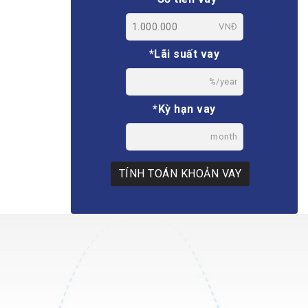
VNĐ
*Lãi suất vay
%/year
*Kỳ hạn vay
month
TÍNH TOÁN KHOẢN VAY