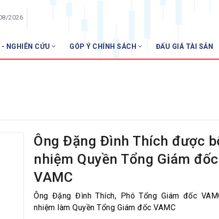
/08/2026
 - NGHIÊN CỨU
GÓP Ý CHÍNH SÁCH
ĐẤU GIÁ TÀI SẢN
HỘI VIÊN
Danh sách hội viên
Gia nhập VNBA
 VNBA
 Tuần VNBA
Ông Đặng Đình Thích được b
nhiệm Quyền Tổng Giám đốc
gân hàng
VAMC
t
Ông Đặng Đình Thích, Phó Tổng Giám đốc VA
nhiệm làm Quyền Tổng Giám đốc VAMC