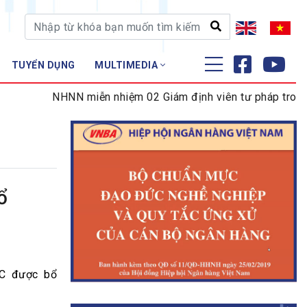
TUYỂN DỤNG
MULTIMEDIA
ĐÀO TẠO - NGHIÊN CỨU
NHNN miễn nhiệm 02 Giám định viên tư pháp trong lĩnh
Nghiệp vụ - Chứng chỉ
Tập huấn
ổ
MC được bổ