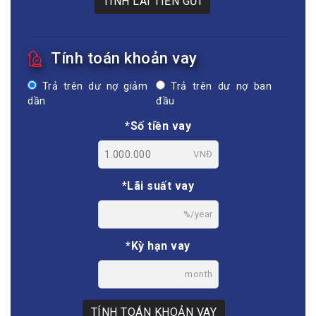
TÍNH LÃI TIỀN GỬI
Tính toán khoản vay
Trả trên dư nợ giảm
Trả trên dư nợ ban
dần
đầu
*Số tiền vay
VNĐ
*Lãi suất vay
%/year
*Kỳ hạn vay
month
TÍNH TOÁN KHOẢN VAY