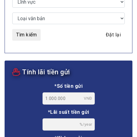
Tìm kiếm
Đặt lại
Tính lãi tiền gửi
*Số tiền gửi
VNĐ
*Lãi suất tiền gửi
%/year