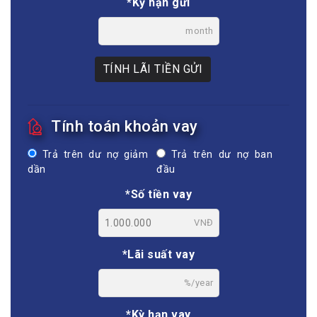
*Kỳ hạn gửi
month
TÍNH LÃI TIỀN GỬI
Tính toán khoản vay
Trả trên dư nợ giảm
Trả trên dư nợ ban
dần
đầu
*Số tiền vay
VNĐ
*Lãi suất vay
%/year
*Kỳ hạn vay