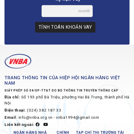
month
TÍNH TOÁN KHOẢN VAY
TRANG THÔNG TIN CỦA HIỆP HỘI NGÂN HÀNG VIỆT
NAM
GIẤY PHÉP SỐ 34/GP-TTĐT DO BỘ THÔNG TIN TRUYỀN THÔNG CẤP
Địa chỉ:
Số 193 phố Bà Triệu, phường Hai Bà Trưng, thành phố Hà
Nội
Điện thoại:
(024) 382 187 33
Email:
info@vnba.org.vn - vnba1994@gmail.com
Liên kết ngoài:
NGÂN HÀNG NHÀ
CHÍNH
TẠP CHÍ THỊ TRƯỜNG TÀI