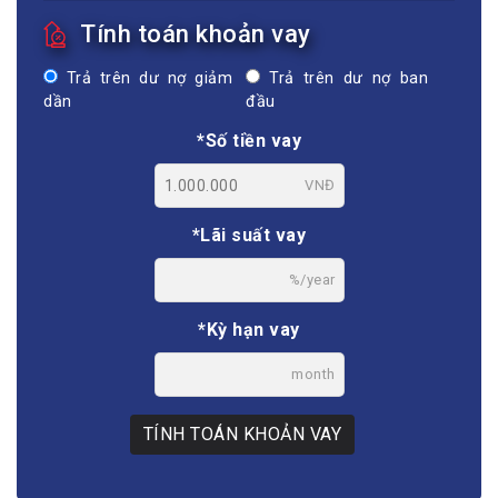
Tính toán khoản vay
Trả trên dư nợ giảm
Trả trên dư nợ ban
dần
đầu
*Số tiền vay
VNĐ
*Lãi suất vay
%/year
*Kỳ hạn vay
month
TÍNH TOÁN KHOẢN VAY