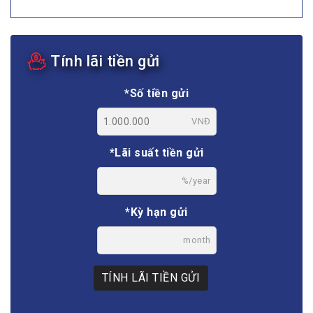
Tính lãi tiền gửi
*Số tiền gửi
VNĐ
*Lãi suất tiền gửi
%/year
*Kỳ hạn gửi
month
TÍNH LÃI TIỀN GỬI