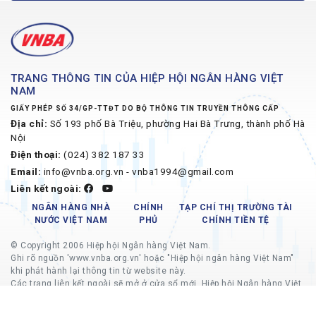
TRANG THÔNG TIN CỦA HIỆP HỘI NGÂN HÀNG VIỆT
NAM
GIẤY PHÉP SỐ 34/GP-TTĐT DO BỘ THÔNG TIN TRUYỀN THÔNG CẤP
Địa chỉ:
Số 193 phố Bà Triệu, phường Hai Bà Trưng, thành phố Hà
Nội
Điện thoại:
(024) 382 187 33
Email:
info@vnba.org.vn - vnba1994@gmail.com
Liên kết ngoài:
NGÂN HÀNG NHÀ
CHÍNH
TẠP CHÍ THỊ TRƯỜNG TÀI
NƯỚC VIỆT NAM
PHỦ
CHÍNH TIỀN TỆ
© Copyright 2006 Hiệp hội Ngân hàng Việt Nam.
Ghi rõ nguồn 'www.vnba.org.vn' hoặc "Hiệp hội ngân hàng Việt Nam"
khi phát hành lại thông tin từ website này.
Các trang liên kết ngoài sẽ mở ở cửa sổ mới, Hiệp hội Ngân hàng Việt
Nam không chịu trách nhiệm về nội dung các trang liên kết ngoài.