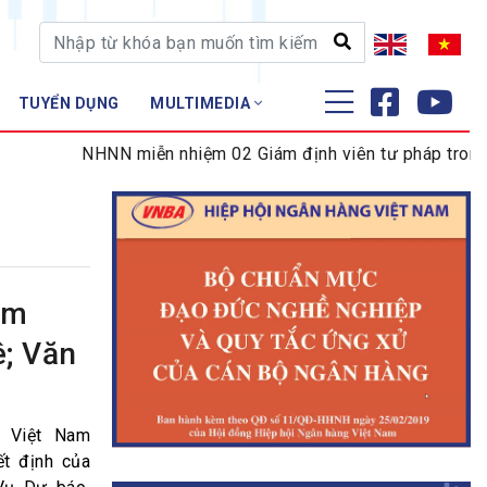
TUYỂN DỤNG
MULTIMEDIA
ĐÀO TẠO - NGHIÊN CỨU
NHNN miễn nhiệm 02 Giám định viên tư pháp trong lĩnh
Nghiệp vụ - Chứng chỉ
Tập huấn
ệm
ê; Văn
c Việt Nam
t định của