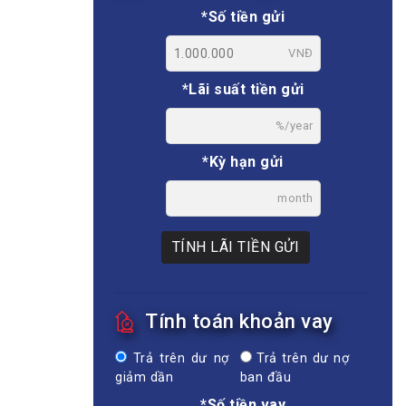
*Số tiền gửi
VNĐ
*Lãi suất tiền gửi
%/year
*Kỳ hạn gửi
month
TÍNH LÃI TIỀN GỬI
Tính toán khoản vay
Trả trên dư nợ
Trả trên dư nợ
giảm dần
ban đầu
*Số tiền vay