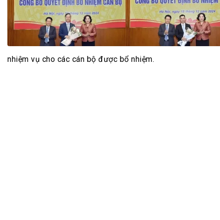
Tài chín
Bộ Chuẩn mực Đạo đức nghề nghiệp
Đấu giá 
Đối tác
Thanh t
Nhà quản
nhiệm vụ cho các cán bộ được bổ nhiệm.
Cơ hội v
GÓP Ý CHÍNH SÁCH
ĐẤU GIÁ TÀI
Dự thảo luật
Tư vấn – Hỏi đáp
Tra cứu văn bản