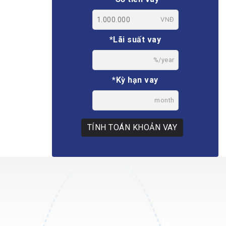
VNĐ
*Lãi suất vay
%/year
*Kỳ hạn vay
month
TÍNH TOÁN KHOẢN VAY