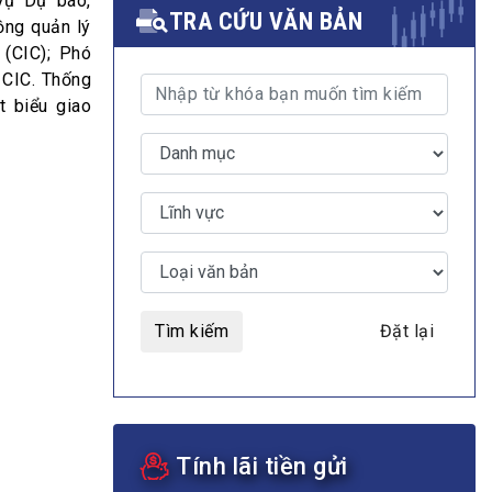
Vụ Dự báo,
TRA CỨU VĂN BẢN
ồng quản lý
 (CIC); Phó
 CIC. Thống
t biểu giao
MULTIMEDIA
Video
E-magazines
Photos
Tìm kiếm
Đặt lại
Tính lãi tiền gửi