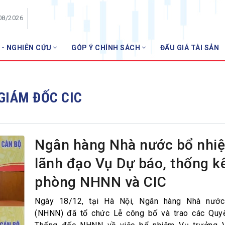
08/2026
 - NGHIÊN CỨU
GÓP Ý CHÍNH SÁCH
ĐẤU GIÁ TÀI SẢN
HỘI VIÊN
Danh sách hội viên
GIÁM ĐỐC CIC
Gia nhập VNBA
 VNBA
 Tuần VNBA
Ngân hàng Nhà nước bổ nhi
lãnh đạo Vụ Dự báo, thống k
gân hàng
phòng NHNN và CIC
t
Ngày 18/12, tại Hà Nội, Ngân hàng Nhà nướ
(NHNN) đã tổ chức Lễ công bố và trao các Quyế