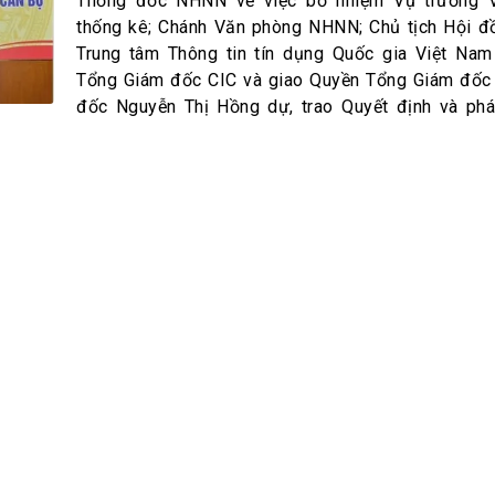
h Tiêu dùng
Thống đốc NHNN về việc bổ nhiệm Vụ trưởng 
thống kê; Chánh Văn phòng NHNN; Chủ tịch Hội đ
tài sản
Trung tâm Thông tin tín dụng Quốc gia Việt Nam
oán –Thẻ
Tổng Giám đốc CIC và giao Quyền Tổng Giám đốc
 trị
đốc Nguyễn Thị Hồng dự, trao Quyết định và phá
iệc làm
 SẢN
TUYỂN DỤNG