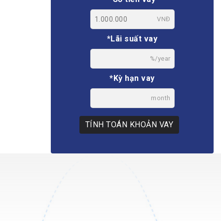
VNĐ
*Lãi suất vay
%/year
*Kỳ hạn vay
month
TÍNH TOÁN KHOẢN VAY