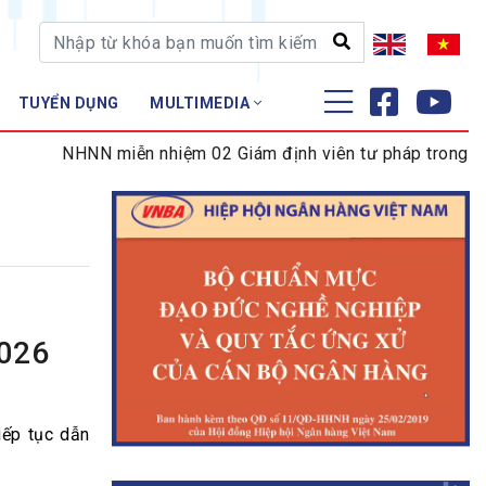
TUYỂN DỤNG
MULTIMEDIA
ĐÀO TẠO - NGHIÊN CỨU
NHNN miễn nhiệm 02 Giám định viên tư pháp trong lĩnh vự
Nghiệp vụ - Chứng chỉ
Tập huấn
2026
iếp tục dẫn