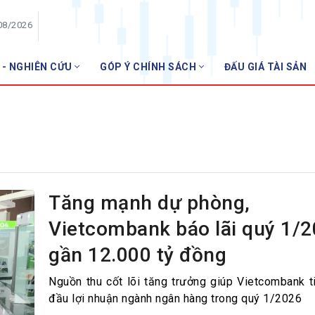
08/2026
 - NGHIÊN CỨU
GÓP Ý CHÍNH SÁCH
ĐẤU GIÁ TÀI SẢN
HỘI VIÊN
Danh sách hội viên
Gia nhập VNBA
 VNBA
 Tuần VNBA
Tăng mạnh dự phòng,
Vietcombank báo lãi quý 1/
gân hàng
gần 12.000 tỷ đồng
t
Nguồn thu cốt lõi tăng trưởng giúp Vietcombank t
đầu lợi nhuận ngành ngân hàng trong quý 1/2026