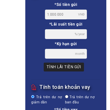
*Số tiền gửi
VNĐ
*Lãi suất tiền gửi
%/year
*Kỳ hạn gửi
month
TÍNH LÃI TIỀN GỬI
Tính toán khoản vay
Trả trên dư nợ
Trả trên dư nợ
giảm dần
ban đầu
*Số tiền vay