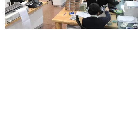
Tài chín
Bộ Chuẩn mực Đạo đức nghề nghiệp
Đấu giá 
Đối tác
Thanh t
Nhà quản
Cơ hội v
GÓP Ý CHÍNH SÁCH
ĐẤU GIÁ TÀI
Dự thảo luật
Tư vấn – Hỏi đáp
Tra cứu văn bản