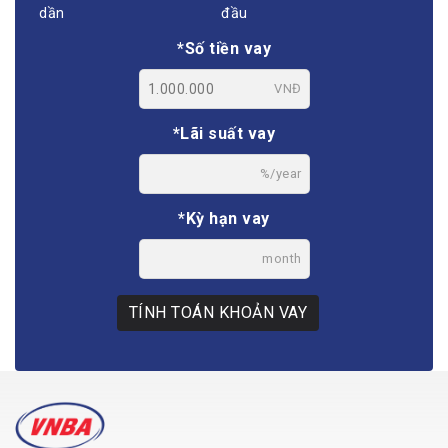
dần
đầu
*Số tiền vay
VNĐ
*Lãi suất vay
%/year
*Kỳ hạn vay
month
TÍNH TOÁN KHOẢN VAY