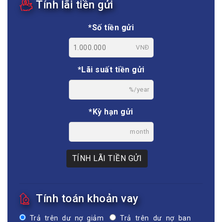
Tính lãi tiền gửi
*Số tiền gửi
VNĐ
*Lãi suất tiền gửi
%/year
*Kỳ hạn gửi
month
TÍNH LÃI TIỀN GỬI
Tính toán khoản vay
Trả trên dư nợ giảm
Trả trên dư nợ ban