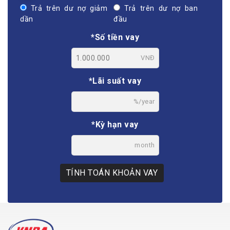
Trả trên dư nợ giảm
Trả trên dư nợ ban
dần
đầu
*Số tiền vay
VNĐ
*Lãi suất vay
%/year
*Kỳ hạn vay
month
TÍNH TOÁN KHOẢN VAY