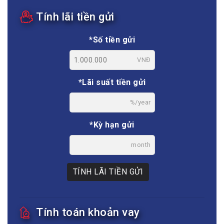
Tính lãi tiền gửi
*Số tiền gửi
VNĐ
*Lãi suất tiền gửi
%/year
*Kỳ hạn gửi
month
TÍNH LÃI TIỀN GỬI
Tính toán khoản vay