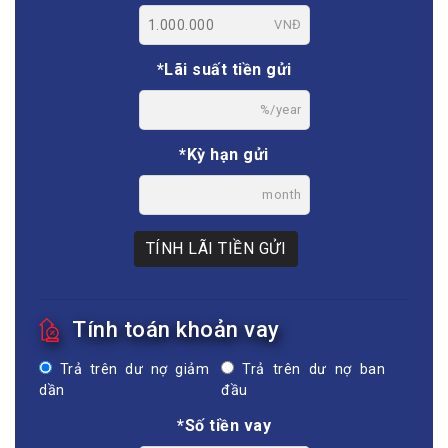
VNĐ
*Lãi suất tiền gửi
%/year
*Kỳ hạn gửi
month
TÍNH LÃI TIỀN GỬI
Tính toán khoản vay
Trả trên dư nợ giảm
Trả trên dư nợ ban
dần
đầu
*Số tiền vay