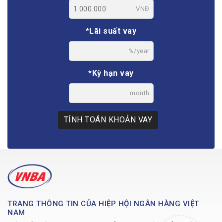
VNĐ
*Lãi suất vay
%/year
*Kỳ hạn vay
month
TÍNH TOÁN KHOẢN VAY
TRANG THÔNG TIN CỦA HIỆP HỘI NGÂN HÀNG VIỆT
NAM