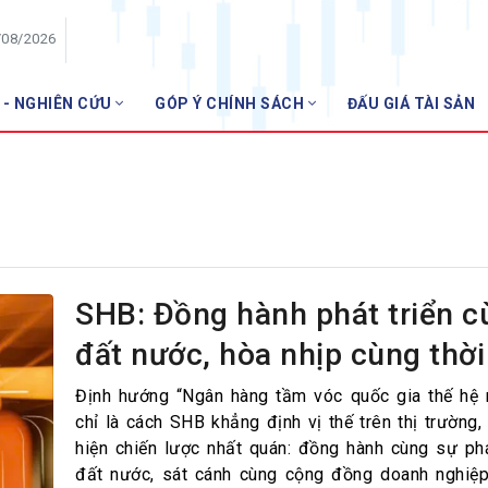
/08/2026
 - NGHIÊN CỨU
GÓP Ý CHÍNH SÁCH
ĐẤU GIÁ TÀI SẢN
HỘI VIÊN
Danh sách hội viên
Gia nhập VNBA
 VNBA
 Tuần VNBA
SHB: Đồng hành phát triển c
đất nước, hòa nhịp cùng thời
gân hàng
t
Định hướng “Ngân hàng tầm vóc quốc gia thế hệ
chỉ là cách SHB khẳng định vị thế trên thị trường,
hiện chiến lược nhất quán: đồng hành cùng sự phá
đất nước, sát cánh cùng cộng đồng doanh nghiệ