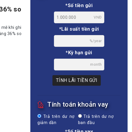
*Số tiền gửi
 36% so
VNĐ
 mẽ khi ghi
*Lãi suất tiền gửi
tăng 36% so
%/year
*Kỳ hạn gửi
month
TÍNH LÃI TIỀN GỬI
Tính toán khoản vay
Trả trên dư nợ
Trả trên dư nợ
giảm dần
ban đầu
*Số tiền vay