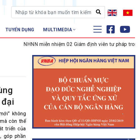
TUYỂN DỤNG
MULTIMEDIA
ĐÀO TẠO - NGHIÊN CỨU
NHNN miễn nhiệm 02 Giám định viên tư pháp trong lĩnh 
Nghiệp vụ - Chứng chỉ
Tập huấn
ùng
 đại
 mới” không
 mà còn thể
t triển của
p, góp phần