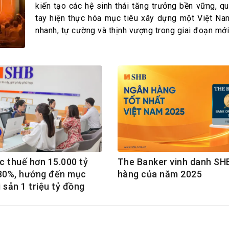
h Tiêu dùng
kiến tạo các hệ sinh thái tăng trưởng bền vững, q
tài sản
tay hiện thực hóa mục tiêu xây dựng một Việt Nam
nhanh, tự cường và thịnh vượng trong giai đoạn mới
oán –Thẻ
 trị
iệc làm
 SẢN
TUYỂN DỤNG
ớc thuế hơn 15.000 tỷ
The Banker vinh danh SH
 30%, hướng đến mục
hàng của năm 2025
i sản 1 triệu tỷ đồng