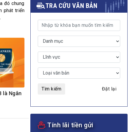
ua đó chung
TRA CỨU VĂN BẢN
 phát triển
.
MULTIMEDIA
Video
E-magazines
Photos
Tìm kiếm
Đặt lại
B là Ngân
Tính lãi tiền gửi