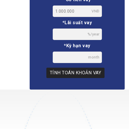
VNĐ
*Lãi suất vay
%/year
*Kỳ hạn vay
month
TÍNH TOÁN KHOẢN VAY