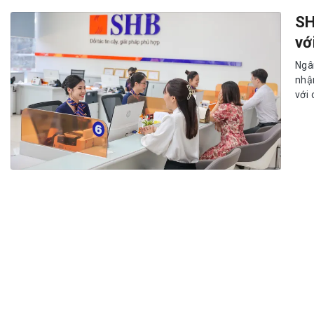
SH
vớ
Ngâ
nhậ
với