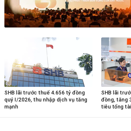
Tài chín
Bộ Chuẩn mực Đạo đức nghề nghiệp
Đấu giá 
Đối tác
Thanh t
Nhà quản
Cơ hội v
GÓP Ý CHÍNH SÁCH
ĐẤU GIÁ TÀI
Dự thảo luật
Tư vấn – Hỏi đáp
Tra cứu văn bản
SHB lãi trước thuế 4.656 tỷ đồng
SHB lãi trư
quý I/2026, thu nhập dịch vụ tăng
đồng, tăng
mạnh
tiêu tổng tà