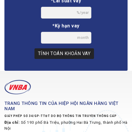
*Lãi suất vay
%/year
*Kỳ hạn vay
month
TÍNH TOÁN KHOẢN VAY
TRANG THÔNG TIN CỦA HIỆP HỘI NGÂN HÀNG VIỆT
NAM
GIẤY PHÉP SỐ 34/GP-TTĐT DO BỘ THÔNG TIN TRUYỀN THÔNG CẤP
Địa chỉ:
Số 193 phố Bà Triệu, phường Hai Bà Trưng, thành phố Hà
Nội