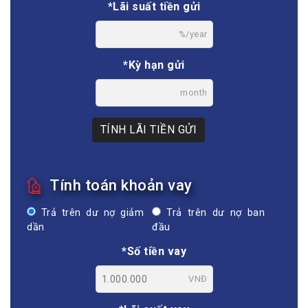
*Lãi suất tiền gửi
%/year
*Kỳ hạn gửi
month
TÍNH LÃI TIỀN GỬI
Tính toán khoản vay
Trả trên dư nợ giảm
Trả trên dư nợ ban
dần
đầu
*Số tiền vay
VNĐ