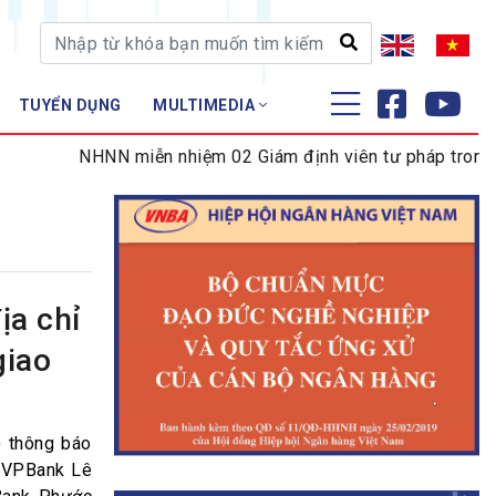
TUYỂN DỤNG
MULTIMEDIA
ĐÀO TẠO - NGHIÊN CỨU
NHNN miễn nhiệm 02 Giám định viên tư pháp trong lĩnh v
Nghiệp vụ - Chứng chỉ
Tập huấn
ịa chỉ
giao
 thông báo
: VPBank Lê