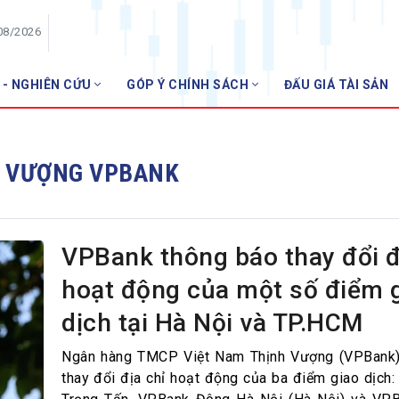
08/2026
 - NGHIÊN CỨU
GÓP Ý CHÍNH SÁCH
ĐẤU GIÁ TÀI SẢN
HỘI VIÊN
Danh sách hội viên
H VƯỢNG VPBANK
Gia nhập VNBA
 VNBA
 Tuần VNBA
VPBank thông báo thay đổi đ
hoạt động của một số điểm 
gân hàng
dịch tại Hà Nội và TP.HCM
t
Ngân hàng TMCP Việt Nam Thịnh Vượng (VPBank)
thay đổi địa chỉ hoạt động của ba điểm giao dịch