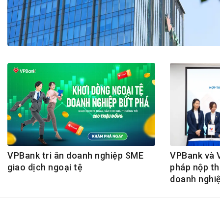
Tài chín
Bộ Chuẩn mực Đạo đức nghề nghiệp
Đấu giá 
Đối tác
Thanh t
Nhà quản
Cơ hội v
GÓP Ý CHÍNH SÁCH
ĐẤU GIÁ TÀI
Dự thảo luật
Tư vấn – Hỏi đáp
Tra cứu văn bản
VPBank tri ân doanh nghiệp SME
VPBank và 
giao dịch ngoại tệ
pháp nộp th
doanh nghi