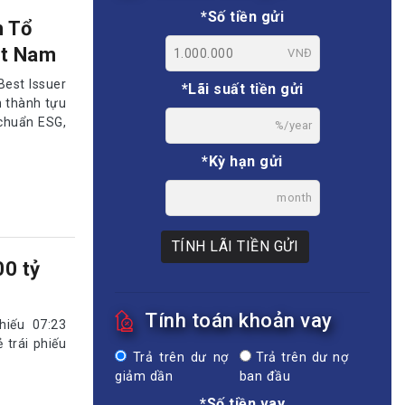
*Số tiền gửi
h Tổ
ệt Nam
VNĐ
est Issuer
*Lãi suất tiền gửi
n thành tựu
 chuẩn ESG,
%/year
*Kỳ hạn gửi
month
TÍNH LÃI TIỀN GỬI
00 tỷ
Tính toán khoản vay
hiếu 07:23
trái phiếu
Trả trên dư nợ
Trả trên dư nợ
giảm dần
ban đầu
*Số tiền vay