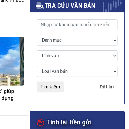
Bank Phước
TRA CỨU VĂN BẢN
MULTIMEDIA
Video
E-magazines
Photos
Tìm kiếm
Đặt lại
' giúp
n dụng
Tính lãi tiền gửi