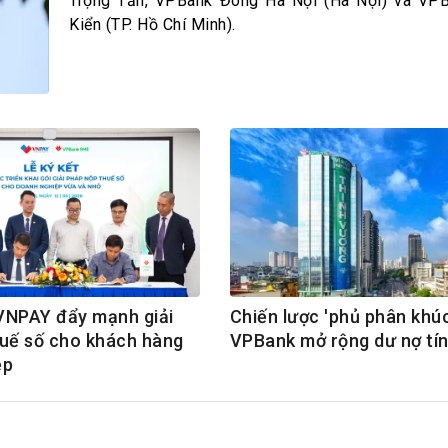
h Tiêu dùng
Trọng Tấn, VPBank Đông Hà Nội (Hà Nội) và VP
Kiển (TP. Hồ Chí Minh).
tài sản
oán –Thẻ
 trị
iệc làm
 SẢN
TUYỂN DỤNG
VNPAY đẩy mạnh giải
Chiến lược 'phủ phân khúc
uế số cho khách hàng
VPBank mở rộng dư nợ tí
ệp