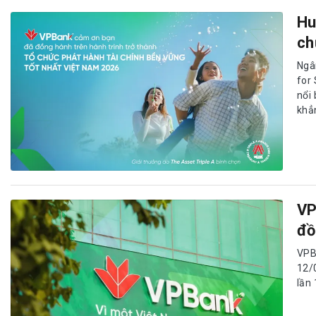
Hu
ch
Ngâ
for
nổi
khẳn
VP
đồ
VPB
12/
lần 