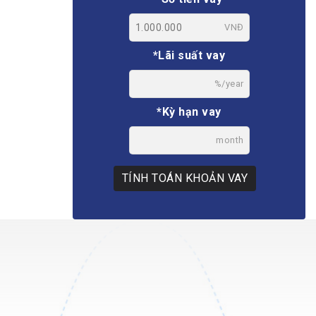
VNĐ
*Lãi suất vay
%/year
*Kỳ hạn vay
month
TÍNH TOÁN KHOẢN VAY