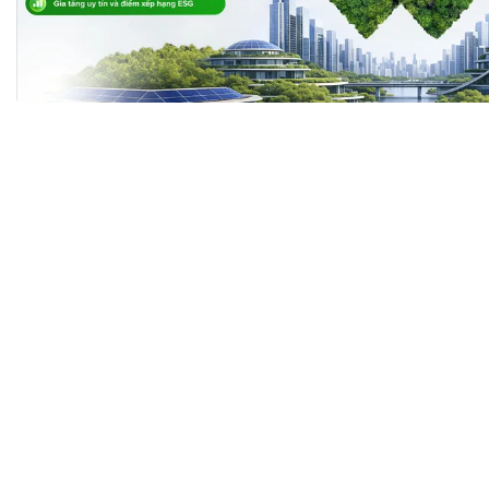
Tài chín
Bộ Chuẩn mực Đạo đức nghề nghiệp
Đấu giá 
Đối tác
Thanh t
Nhà quản
Cơ hội v
GÓP Ý CHÍNH SÁCH
ĐẤU GIÁ TÀI
Dự thảo luật
Tư vấn – Hỏi đáp
Tra cứu văn bản