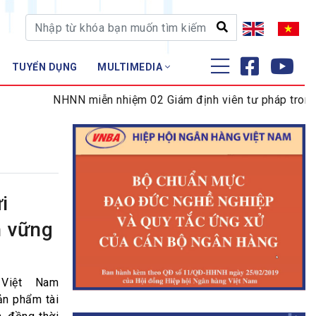
TUYỂN DỤNG
MULTIMEDIA
ĐÀO TẠO - NGHIÊN CỨU
NHNN miễn nhiệm 02 Giám định viên tư pháp trong lĩnh
Nghiệp vụ - Chứng chỉ
Tập huấn
i
n vững
Việt Nam
ản phẩm tài