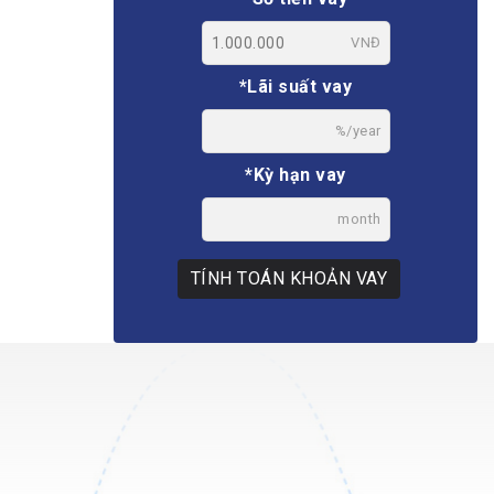
VNĐ
*Lãi suất vay
%/year
*Kỳ hạn vay
month
TÍNH TOÁN KHOẢN VAY