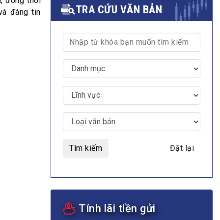
, đồng thời
TRA CỨU VĂN BẢN
và đáng tin
MULTIMEDIA
Video
E-magazines
Photos
Tìm kiếm
Đặt lại
Tính lãi tiền gửi