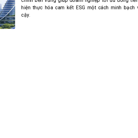
h Tiêu dùng
chính bền vững giúp doanh nghiệp tối ưu dòng tiền
hiện thực hóa cam kết ESG một cách minh bạch 
tài sản
cậy.
oán –Thẻ
 trị
iệc làm
 SẢN
TUYỂN DỤNG