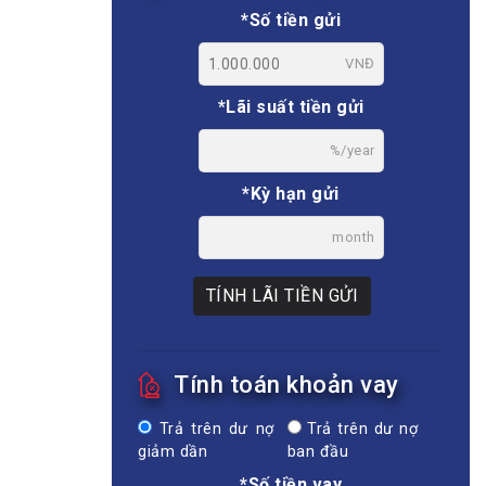
*Số tiền gửi
VNĐ
*Lãi suất tiền gửi
%/year
*Kỳ hạn gửi
month
TÍNH LÃI TIỀN GỬI
Tính toán khoản vay
Trả trên dư nợ
Trả trên dư nợ
giảm dần
ban đầu
*Số tiền vay