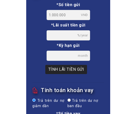
*Số tiền gửi
VNĐ
*Lãi suất tiền gửi
%/year
*Kỳ hạn gửi
month
TÍNH LÃI TIỀN GỬI
Tính toán khoản vay
Trả trên dư nợ
Trả trên dư nợ
giảm dần
ban đầu
*Số tiền vay