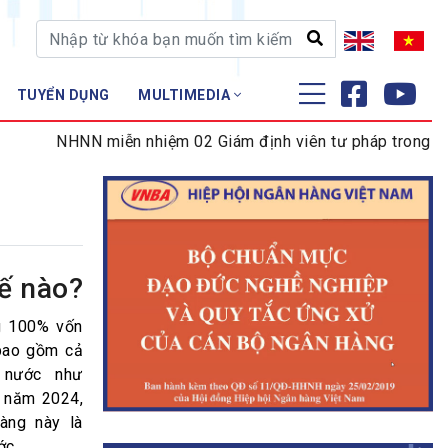
TUYỂN DỤNG
MULTIMEDIA
ĐÀO TẠO - NGHIÊN CỨU
NHNN miễn nhiệm 02 Giám định viên tư pháp trong lĩnh v
Nghiệp vụ - Chứng chỉ
Tập huấn
ế nào?
ng 100% vốn
bao gồm cả
 nước như
u năm 2024,
àng này là
ớc.