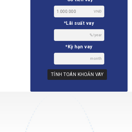
VNĐ
*Lãi suất vay
%/year
*Kỳ hạn vay
month
TÍNH TOÁN KHOẢN VAY