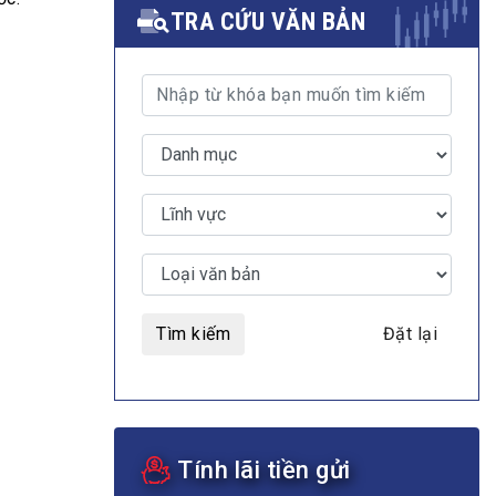
TRA CỨU VĂN BẢN
MULTIMEDIA
Video
E-magazines
Photos
Tìm kiếm
Đặt lại
Tính lãi tiền gửi