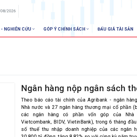
/08/2026
 - NGHIÊN CỨU
GÓP Ý CHÍNH SÁCH
ĐẤU GIÁ TÀI SẢN
HỘI VIÊN
Danh sách hội viên
Gia nhập VNBA
 VNBA
 Tuần VNBA
Ngân hàng nộp ngân sách th
gân hàng
Theo báo cáo tài chính của Agribank - ngân hà
Nhà nước và 27 ngân hàng thương mại cổ phần (
t
các ngân hàng có phần vốn góp của Nhà
Vietcombank, BIDV, VietinBank), trong 6 tháng đầ
số thuế thu nhập doanh nghiệp của các ngân h
30.800 tỷ đồng, tăng 8,82% so với cùng kỳ năm trư