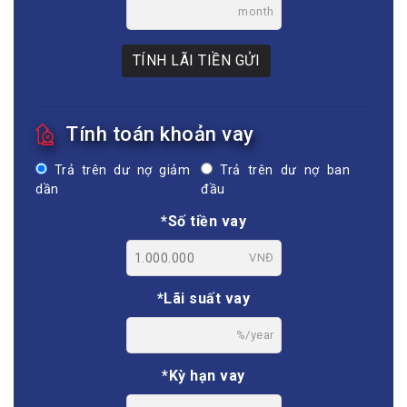
month
TÍNH LÃI TIỀN GỬI
Tính toán khoản vay
Trả trên dư nợ giảm
Trả trên dư nợ ban
dần
đầu
*Số tiền vay
VNĐ
*Lãi suất vay
%/year
*Kỳ hạn vay