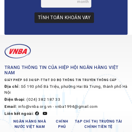
month
TÍNH TOÁN KHOẢN VAY
TRANG THÔNG TIN CỦA HIỆP HỘI NGÂN HÀNG VIỆT
NAM
GIẤY PHÉP SỐ 34/GP-TTĐT DO BỘ THÔNG TIN TRUYỀN THÔNG CẤP
Địa chỉ:
Số 193 phố Bà Triệu, phường Hai Bà Trưng, thành phố Hà
Nội
Điện thoại:
(024) 382 187 33
Email:
info@vnba.org.vn - vnba1994@gmail.com
Liên kết ngoài:
NGÂN HÀNG NHÀ
CHÍNH
TẠP CHÍ THỊ TRƯỜNG TÀI
NƯỚC VIỆT NAM
PHỦ
CHÍNH TIỀN TỆ