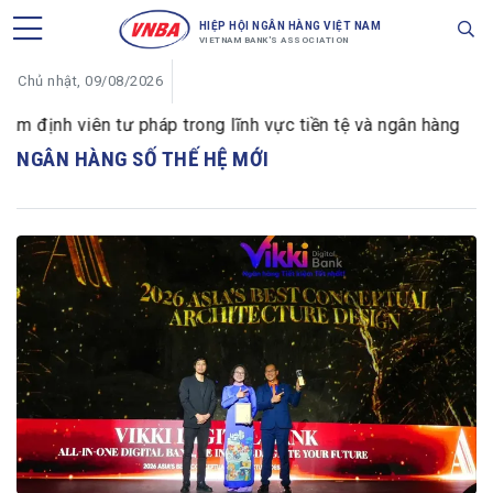
HIỆP HỘI NGÂN HÀNG VIỆT NAM
VIETNAM BANK'S ASSOCIATION
Chủ nhật, 09/08/2026
ịnh viên tư pháp trong lĩnh vực tiền tệ và ngân hàng
VI
NGÂN HÀNG SỐ THẾ HỆ MỚI