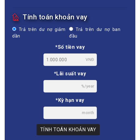
Tính toán khoản vay
Trả trên dư nợ giảm
Trả trên dư nợ ban
dần
đầu
*Số tiền vay
VNĐ
*Lãi suất vay
%/year
*Kỳ hạn vay
month
TÍNH TOÁN KHOẢN VAY