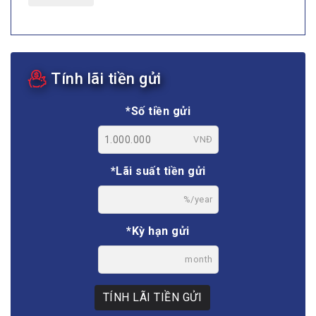
Tính lãi tiền gửi
*Số tiền gửi
VNĐ
*Lãi suất tiền gửi
%/year
*Kỳ hạn gửi
month
TÍNH LÃI TIỀN GỬI