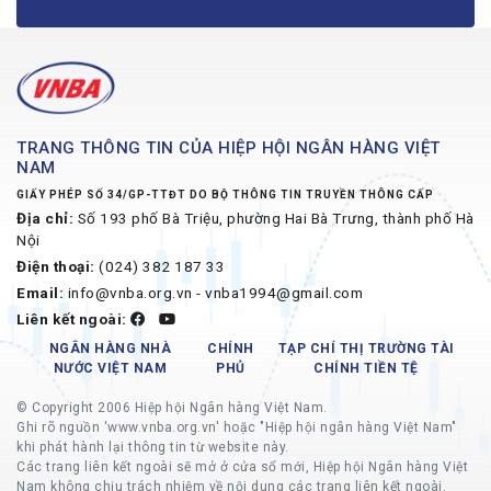
TRANG THÔNG TIN CỦA HIỆP HỘI NGÂN HÀNG VIỆT
NAM
GIẤY PHÉP SỐ 34/GP-TTĐT DO BỘ THÔNG TIN TRUYỀN THÔNG CẤP
Địa chỉ:
Số 193 phố Bà Triệu, phường Hai Bà Trưng, thành phố Hà
Nội
Điện thoại:
(024) 382 187 33
Email:
info@vnba.org.vn - vnba1994@gmail.com
Liên kết ngoài:
NGÂN HÀNG NHÀ
CHÍNH
TẠP CHÍ THỊ TRƯỜNG TÀI
NƯỚC VIỆT NAM
PHỦ
CHÍNH TIỀN TỆ
© Copyright 2006 Hiệp hội Ngân hàng Việt Nam.
Ghi rõ nguồn 'www.vnba.org.vn' hoặc "Hiệp hội ngân hàng Việt Nam"
khi phát hành lại thông tin từ website này.
Các trang liên kết ngoài sẽ mở ở cửa sổ mới, Hiệp hội Ngân hàng Việt
Nam không chịu trách nhiệm về nội dung các trang liên kết ngoài.