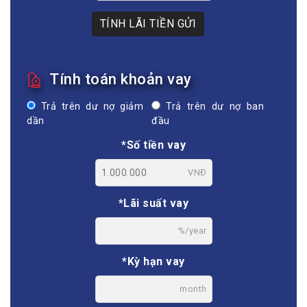
TÍNH LÃI TIỀN GỬI
Tính toán khoản vay
Trả trên dư nợ giảm
Trả trên dư nợ ban
dần
đầu
*Số tiền vay
VNĐ
*Lãi suất vay
%/year
*Kỳ hạn vay
month