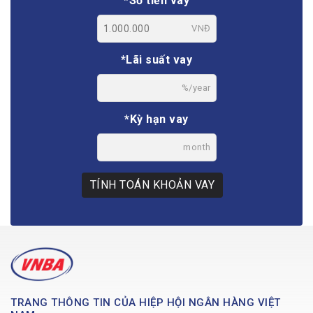
*Số tiền vay
VNĐ
*Lãi suất vay
%/year
*Kỳ hạn vay
month
TÍNH TOÁN KHOẢN VAY
TRANG THÔNG TIN CỦA HIỆP HỘI NGÂN HÀNG VIỆT