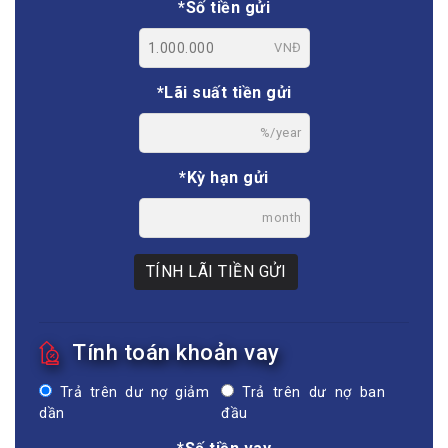
*Số tiền gửi
VNĐ
*Lãi suất tiền gửi
%/year
*Kỳ hạn gửi
month
TÍNH LÃI TIỀN GỬI
Tính toán khoản vay
Trả trên dư nợ giảm
Trả trên dư nợ ban
dần
đầu