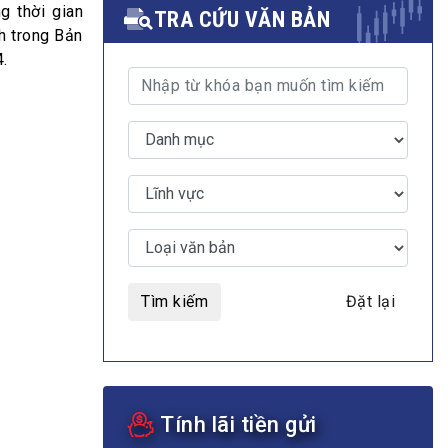
g thời gian
TRA CỨU VĂN BẢN
nh trong Bản
4.
MULTIMEDIA
Video
E-magazines
Photos
Tìm kiếm
Đặt lại
Tính lãi tiền gửi