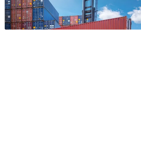
Tài chín
Bộ Chuẩn mực Đạo đức nghề nghiệp
Đấu giá 
Đối tác
Thanh t
Nhà quản
Cơ hội v
GÓP Ý CHÍNH SÁCH
ĐẤU GIÁ TÀI
Dự thảo luật
Tư vấn – Hỏi đáp
Tra cứu văn bản