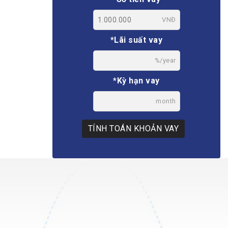
VNĐ
*Lãi suất vay
%/year
*Kỳ hạn vay
month
TÍNH TOÁN KHOẢN VAY