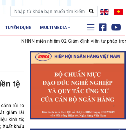
TUYỂN DỤNG
MULTIMEDIA
ĐÀO TẠO - NGHIÊN CỨU
NHNN miễn nhiệm 02 Giám định viên tư pháp trong lĩnh
Nghiệp vụ - Chứng chỉ
Tập huấn
iền tệ
 cảnh rủi ro
ắt giảm lãi
ệu kinh tế;
c; Xuất khẩu