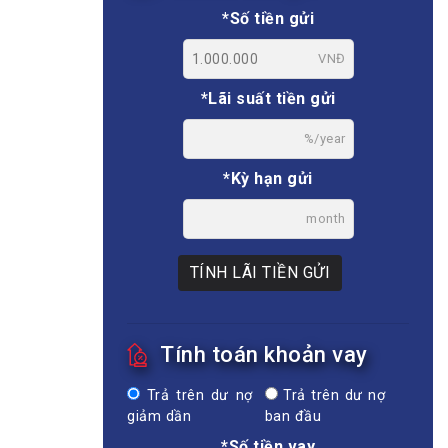
*Số tiền gửi
VNĐ
*Lãi suất tiền gửi
%/year
*Kỳ hạn gửi
month
TÍNH LÃI TIỀN GỬI
Tính toán khoản vay
Trả trên dư nợ
Trả trên dư nợ
giảm dần
ban đầu
*Số tiền vay