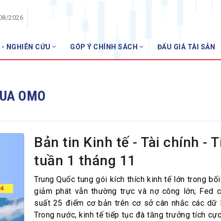
/08/2026
 - NGHIÊN CỨU
GÓP Ý CHÍNH SÁCH
ĐẤU GIÁ TÀI SẢN
HỘI VIÊN
Danh sách hội viên
QUA OMO
Gia nhập VNBA
 VNBA
 Tuần VNBA
Bản tin Kinh tế - Tài chính - T
tuần 1 tháng 11
gân hàng
t
Trung Quốc tung gói kích thích kinh tế lớn trong bối
giảm phát vẫn thường trực và nợ công lớn; Fed c
suất 25 điểm cơ bản trên cơ sở cân nhắc các dữ li
Trong nước, kinh tế tiếp tục đà tăng trưởng tích cự