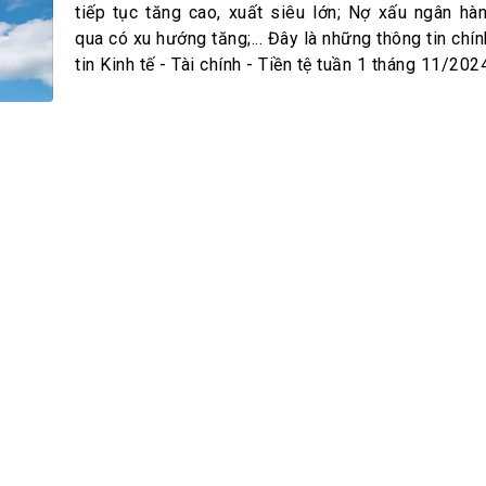
h Tiêu dùng
tiếp tục tăng cao, xuất siêu lớn; Nợ xấu ngân hàn
tài sản
qua có xu hướng tăng;... Đây là những thông tin chí
tin Kinh tế - Tài chính - Tiền tệ tuần 1 tháng 11/202
oán –Thẻ
 trị
iệc làm
 SẢN
TUYỂN DỤNG