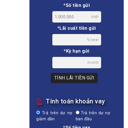
*Số tiền gửi
VNĐ
*Lãi suất tiền gửi
%/year
*Kỳ hạn gửi
month
TÍNH LÃI TIỀN GỬI
Tính toán khoản vay
Trả trên dư nợ
Trả trên dư nợ
giảm dần
ban đầu
*Số tiền vay