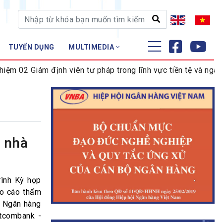
TUYỂN DỤNG
MULTIMEDIA
ĐÀO TẠO - NGHIÊN CỨU
02 Giám định viên tư pháp trong lĩnh vực tiền tệ và ngân hà
Nghiệp vụ - Chứng chỉ
Tập huấn
n nhà
rình Kỳ họp
áo cáo thẩm
i Ngân hàng
tcombank -