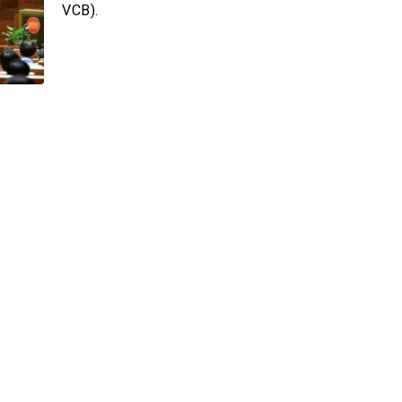
h Tiêu dùng
VCB).
tài sản
oán –Thẻ
 trị
iệc làm
 SẢN
TUYỂN DỤNG