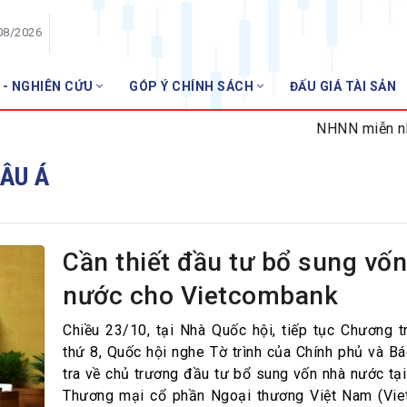
08/2026
 - NGHIÊN CỨU
GÓP Ý CHÍNH SÁCH
ĐẤU GIÁ TÀI SẢN
HỘI VIÊN
NHNN miễn nhiệm 
Danh sách hội viên
ÂU Á
Gia nhập VNBA
 VNBA
 Tuần VNBA
Cần thiết đầu tư bổ sung vố
nước cho Vietcombank
gân hàng
t
Chiều 23/10, tại Nhà Quốc hội, tiếp tục Chương t
thứ 8, Quốc hội nghe Tờ trình của Chính phủ và B
tra về chủ trương đầu tư bổ sung vốn nhà nước tạ
Thương mại cổ phần Ngoại thương Việt Nam (Vie