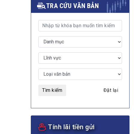
TRA CỨU VĂN BẢN
MULTIMEDIA
Video
E-magazines
Photos
Tìm kiếm
Đặt lại
Tính lãi tiền gửi