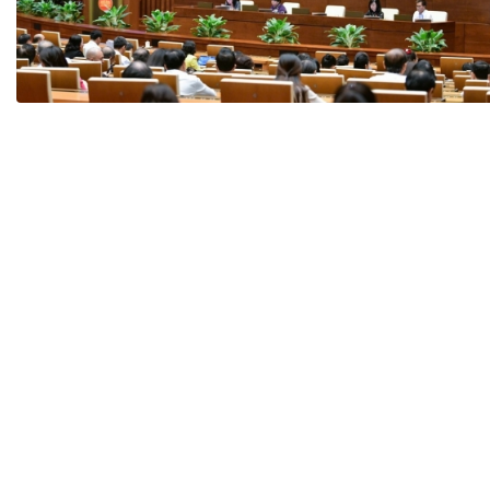
Tài chín
Bộ Chuẩn mực Đạo đức nghề nghiệp
Đấu giá 
Đối tác
Thanh t
Nhà quản
Cơ hội v
GÓP Ý CHÍNH SÁCH
ĐẤU GIÁ TÀI
Dự thảo luật
Tư vấn – Hỏi đáp
Tra cứu văn bản