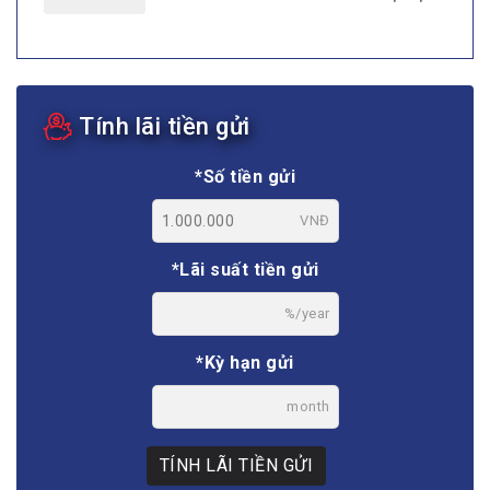
Tính lãi tiền gửi
*Số tiền gửi
VNĐ
*Lãi suất tiền gửi
%/year
*Kỳ hạn gửi
month
TÍNH LÃI TIỀN GỬI