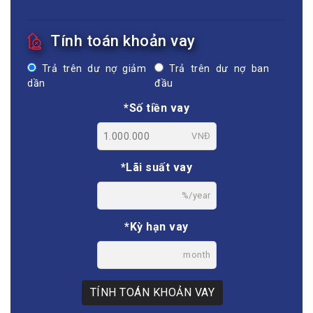
Tính toán khoản vay
Trả trên dư nợ giảm
Trả trên dư nợ ban
dần
đầu
*Số tiền vay
VNĐ
*Lãi suất vay
%/year
*Kỳ hạn vay
month
TÍNH TOÁN KHOẢN VAY