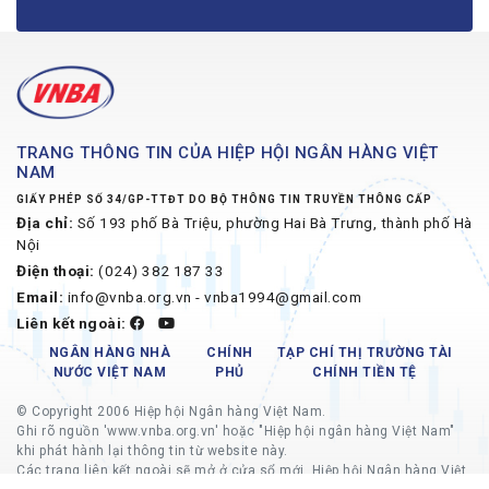
TRANG THÔNG TIN CỦA HIỆP HỘI NGÂN HÀNG VIỆT
NAM
GIẤY PHÉP SỐ 34/GP-TTĐT DO BỘ THÔNG TIN TRUYỀN THÔNG CẤP
Địa chỉ:
Số 193 phố Bà Triệu, phường Hai Bà Trưng, thành phố Hà
Nội
Điện thoại:
(024) 382 187 33
Email:
info@vnba.org.vn - vnba1994@gmail.com
Liên kết ngoài:
NGÂN HÀNG NHÀ
CHÍNH
TẠP CHÍ THỊ TRƯỜNG TÀI
NƯỚC VIỆT NAM
PHỦ
CHÍNH TIỀN TỆ
© Copyright 2006 Hiệp hội Ngân hàng Việt Nam.
Ghi rõ nguồn 'www.vnba.org.vn' hoặc "Hiệp hội ngân hàng Việt Nam"
khi phát hành lại thông tin từ website này.
Các trang liên kết ngoài sẽ mở ở cửa sổ mới, Hiệp hội Ngân hàng Việt