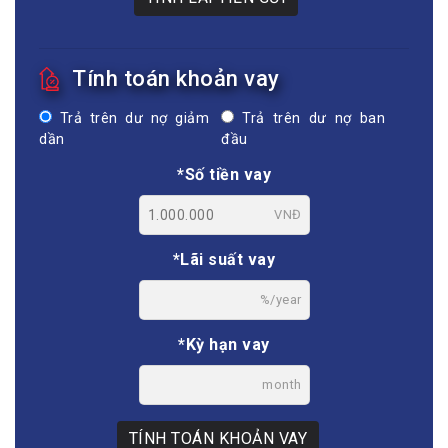
Tính toán khoản vay
Trả trên dư nợ giảm
Trả trên dư nợ ban
dần
đầu
*Số tiền vay
VNĐ
*Lãi suất vay
%/year
*Kỳ hạn vay
month
TÍNH TOÁN KHOẢN VAY