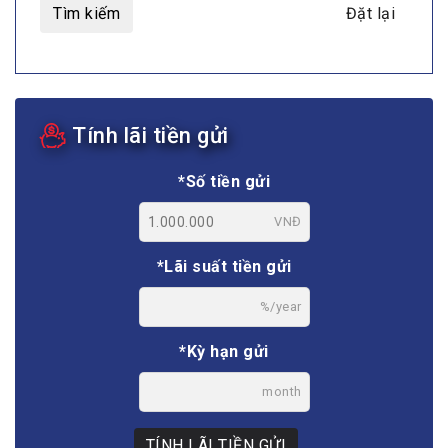
Tìm kiếm
Đặt lại
Tính lãi tiền gửi
*Số tiền gửi
VNĐ
*Lãi suất tiền gửi
%/year
*Kỳ hạn gửi
month
TÍNH LÃI TIỀN GỬI