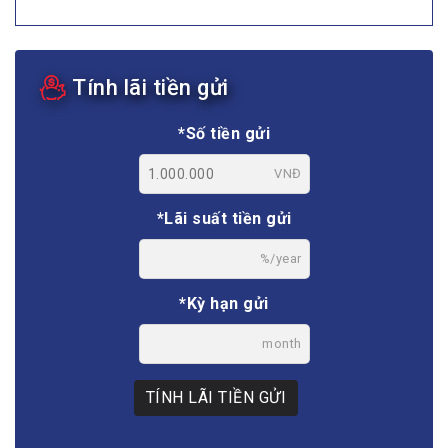
Tính lãi tiền gửi
*Số tiền gửi
VNĐ
*Lãi suất tiền gửi
%/year
*Kỳ hạn gửi
month
TÍNH LÃI TIỀN GỬI