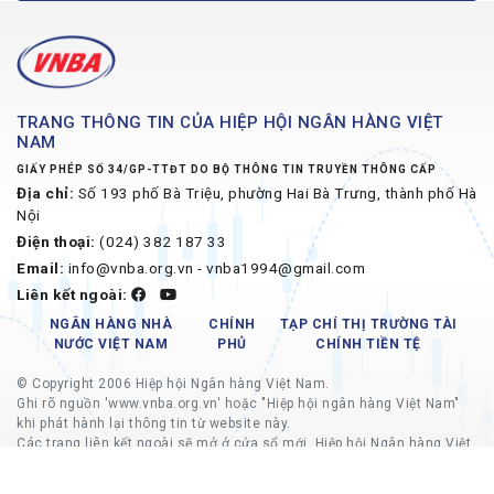
TRANG THÔNG TIN CỦA HIỆP HỘI NGÂN HÀNG VIỆT
NAM
GIẤY PHÉP SỐ 34/GP-TTĐT DO BỘ THÔNG TIN TRUYỀN THÔNG CẤP
Địa chỉ:
Số 193 phố Bà Triệu, phường Hai Bà Trưng, thành phố Hà
Nội
Điện thoại:
(024) 382 187 33
Email:
info@vnba.org.vn - vnba1994@gmail.com
Liên kết ngoài:
NGÂN HÀNG NHÀ
CHÍNH
TẠP CHÍ THỊ TRƯỜNG TÀI
NƯỚC VIỆT NAM
PHỦ
CHÍNH TIỀN TỆ
© Copyright 2006 Hiệp hội Ngân hàng Việt Nam.
Ghi rõ nguồn 'www.vnba.org.vn' hoặc "Hiệp hội ngân hàng Việt Nam"
khi phát hành lại thông tin từ website này.
Các trang liên kết ngoài sẽ mở ở cửa sổ mới, Hiệp hội Ngân hàng Việt
Nam không chịu trách nhiệm về nội dung các trang liên kết ngoài.