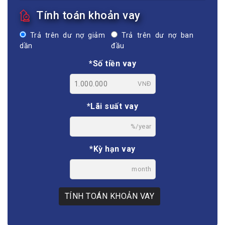
Tính toán khoản vay
Trả trên dư nợ giảm
Trả trên dư nợ ban
dần
đầu
*Số tiền vay
VNĐ
*Lãi suất vay
%/year
*Kỳ hạn vay
month
TÍNH TOÁN KHOẢN VAY