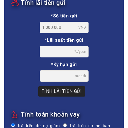
Tính lãi tiền gửi
*Số tiền gửi
VNĐ
*Lãi suất tiền gửi
%/year
*Kỳ hạn gửi
month
TÍNH LÃI TIỀN GỬI
Tính toán khoản vay
Trả trên dư nợ giảm
Trả trên dư nợ ban