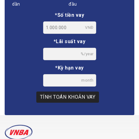
dần
đầu
*Số tiền vay
VNĐ
*Lãi suất vay
%/year
*Kỳ hạn vay
month
TÍNH TOÁN KHOẢN VAY