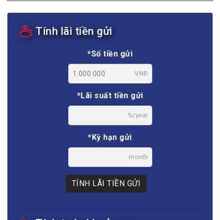
Tính lãi tiền gửi
*Số tiền gửi
VNĐ
*Lãi suất tiền gửi
%/year
*Kỳ hạn gửi
month
TÍNH LÃI TIỀN GỬI