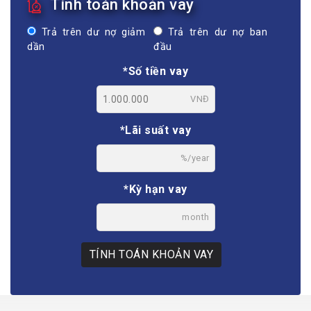
Tính toán khoản vay
Trả trên dư nợ giảm
Trả trên dư nợ ban
dần
đầu
*Số tiền vay
VNĐ
*Lãi suất vay
%/year
*Kỳ hạn vay
month
TÍNH TOÁN KHOẢN VAY