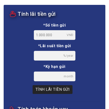
Tính lãi tiền gửi
*Số tiền gửi
VNĐ
*Lãi suất tiền gửi
%/year
*Kỳ hạn gửi
month
TÍNH LÃI TIỀN GỬI