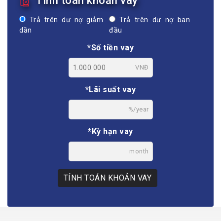
Tính toán khoản vay
Trả trên dư nợ giảm
Trả trên dư nợ ban
dần
đầu
*Số tiền vay
VNĐ
*Lãi suất vay
%/year
*Kỳ hạn vay
month
TÍNH TOÁN KHOẢN VAY