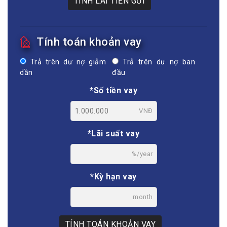
TÍNH LÃI TIỀN GỬI
Tính toán khoản vay
Trả trên dư nợ giảm
Trả trên dư nợ ban
dần
đầu
*Số tiền vay
VNĐ
*Lãi suất vay
%/year
*Kỳ hạn vay
month
TÍNH TOÁN KHOẢN VAY