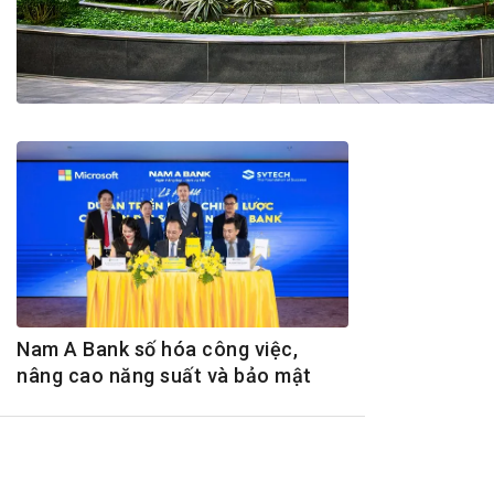
Tài chín
Bộ Chuẩn mực Đạo đức nghề nghiệp
Đấu giá 
Đối tác
Thanh t
Nhà quản
Cơ hội v
GÓP Ý CHÍNH SÁCH
ĐẤU GIÁ TÀI
Dự thảo luật
Tư vấn – Hỏi đáp
Tra cứu văn bản
Nam A Bank số hóa công việc,
nâng cao năng suất và bảo mật