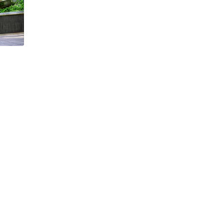
h Tiêu dùng
tài sản
oán –Thẻ
 trị
iệc làm
 SẢN
TUYỂN DỤNG