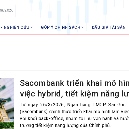
08/2026
 - NGHIÊN CỨU
GÓP Ý CHÍNH SÁCH
ĐẤU GIÁ TÀI SẢN
HỘI VIÊN
Danh sách hội viên
Gia nhập VNBA
 VNBA
 Tuần VNBA
Sacombank triển khai mô hì
việc hybrid, tiết kiệm năng l
gân hàng
t
Từ ngày 26/3/2026, Ngân hàng TMCP Sài Gòn 
(Sacombank) chính thức triển khai mô hình làm việc
với khối back-office, nhằm tối ưu vận hành và hư
trương tiết kiệm năng lượng của Chính phủ.