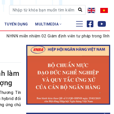
TUYỂN DỤNG
MULTIMEDIA
ĐÀO TẠO - NGHIÊN CỨU
NHNN miễn nhiệm 02 Giám định viên tư pháp trong lĩnh vực ti
Nghiệp vụ - Chứng chỉ
Tập huấn
nh làm
ượng
Thương Tín
 hybrid đối
ởng ứng chủ