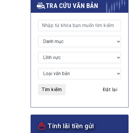
TRA CỨU VĂN BẢN
MULTIMEDIA
Video
E-magazines
Photos
Tìm kiếm
Đặt lại
Tính lãi tiền gửi