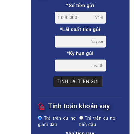
*Số tiền gửi
VNĐ
*Lãi suất tiền gửi
%/year
*Kỳ hạn gửi
month
TÍNH LÃI TIỀN GỬI
Tính toán khoản vay
Trả trên dư nợ
Trả trên dư nợ
giảm dần
ban đầu
*Số tiền vay