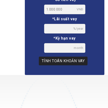
VNĐ
*Lãi suất vay
%/year
*Kỳ hạn vay
month
TÍNH TOÁN KHOẢN VAY