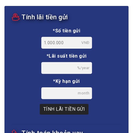
Tính lãi tiền gửi
*Số tiền gửi
VNĐ
*Lãi suất tiền gửi
%/year
*Kỳ hạn gửi
month
TÍNH LÃI TIỀN GỬI