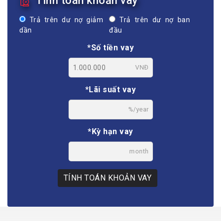
Tính toán khoản vay
Trả trên dư nợ giảm
Trả trên dư nợ ban
dần
đầu
*Số tiền vay
VNĐ
*Lãi suất vay
%/year
*Kỳ hạn vay
month
TÍNH TOÁN KHOẢN VAY