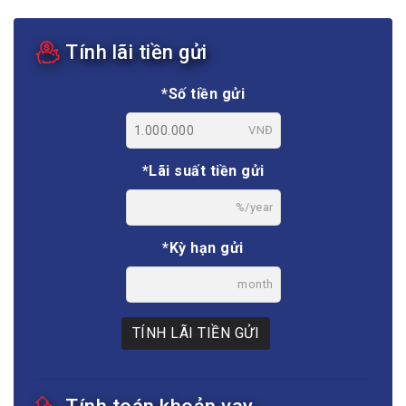
Tính lãi tiền gửi
*Số tiền gửi
VNĐ
*Lãi suất tiền gửi
%/year
*Kỳ hạn gửi
month
TÍNH LÃI TIỀN GỬI