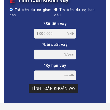
Tính toán khoản vay
Trả trên dư nợ giảm
Trả trên dư nợ ban
dần
đầu
*Số tiền vay
VNĐ
*Lãi suất vay
%/year
*Kỳ hạn vay
month
TÍNH TOÁN KHOẢN VAY