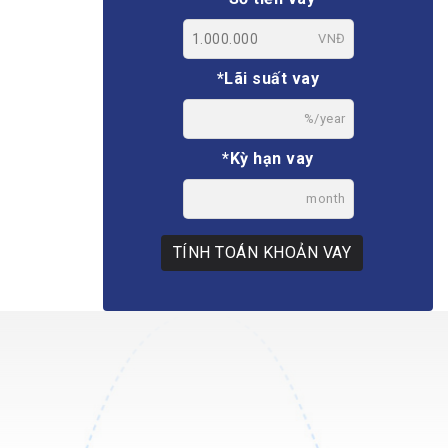
VNĐ
*Lãi suất vay
%/year
*Kỳ hạn vay
month
TÍNH TOÁN KHOẢN VAY