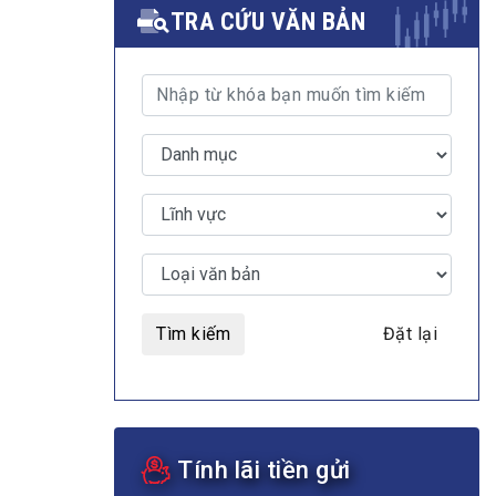
TRA CỨU VĂN BẢN
MULTIMEDIA
Video
E-magazines
Photos
Tìm kiếm
Đặt lại
Tính lãi tiền gửi