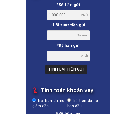
*Số tiền gửi
VNĐ
*Lãi suất tiền gửi
%/year
*Kỳ hạn gửi
month
TÍNH LÃI TIỀN GỬI
Tính toán khoản vay
Trả trên dư nợ
Trả trên dư nợ
giảm dần
ban đầu
*Số tiền vay