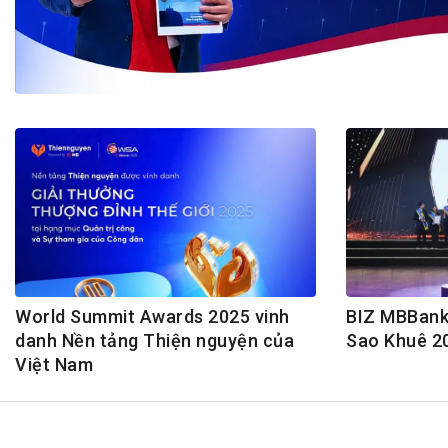
Tài chín
Bộ Chuẩn mực Đạo đức nghề nghiệp
Đấu giá 
Đối tác
Thanh t
Nhà quản
Cơ hội v
GÓP Ý CHÍNH SÁCH
ĐẤU GIÁ TÀI
Dự thảo luật
Tư vấn – Hỏi đáp
Tra cứu văn bản
World Summit Awards 2025 vinh
BIZ MBBank
danh Nền tảng Thiện nguyện của
Sao Khuê 2
Việt Nam