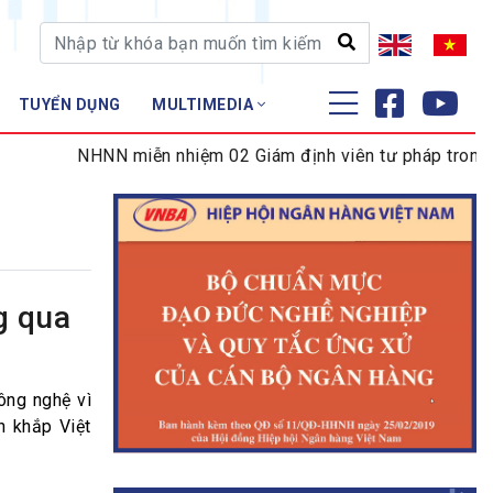
TUYỂN DỤNG
MULTIMEDIA
ĐÀO TẠO - NGHIÊN CỨU
NHNN miễn nhiệm 02 Giám định viên tư pháp trong lĩnh 
Nghiệp vụ - Chứng chỉ
Tập huấn
g qua
ông nghệ vì
ên khắp Việt