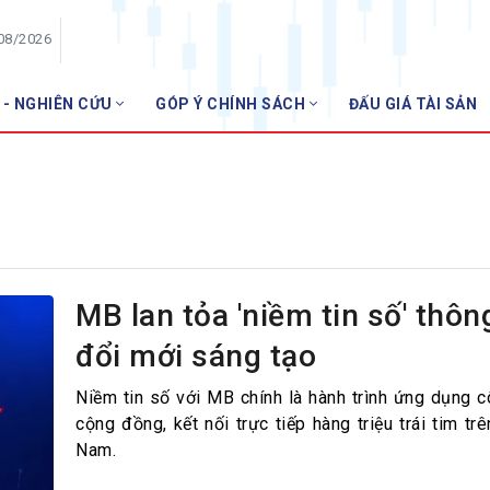
/08/2026
 - NGHIÊN CỨU
GÓP Ý CHÍNH SÁCH
ĐẤU GIÁ TÀI SẢN
HỘI VIÊN
Danh sách hội viên
Gia nhập VNBA
 VNBA
 Tuần VNBA
MB lan tỏa 'niềm tin số' thôn
đổi mới sáng tạo
gân hàng
t
Niềm tin số với MB chính là hành trình ứng dụng c
cộng đồng, kết nối trực tiếp hàng triệu trái tim tr
Nam.