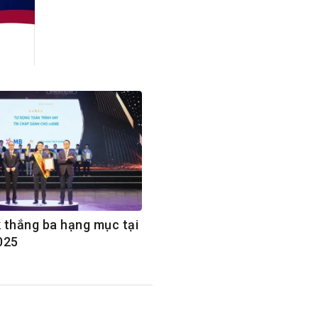
h Tiêu dùng
tài sản
oán –Thẻ
 trị
iệc làm
 SẢN
TUYỂN DỤNG
 thắng ba hạng mục tại
025