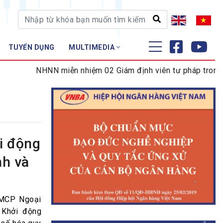
TUYỂN DỤNG
MULTIMEDIA
ĐÀO TẠO - NGHIÊN CỨU
NHNN miễn nhiệm 02 Giám định viên tư pháp trong lĩnh 
Nghiệp vụ - Chứng chỉ
Tập huấn
i động
nh và
TMCP Ngoại
 Khởi động