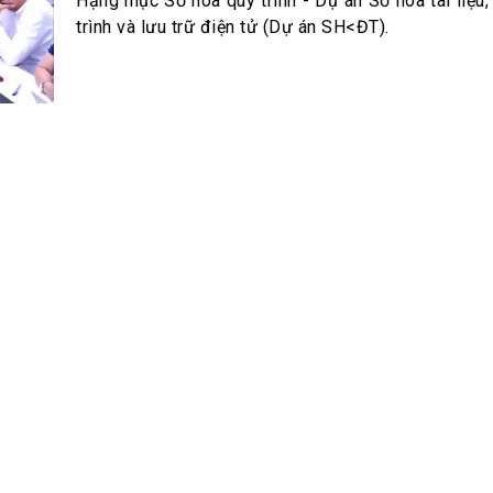
h Tiêu dùng
Hạng mục Số hóa quy trình - Dự án Số hóa tài liệu,
trình và lưu trữ điện tử (Dự án SH<ĐT).
tài sản
oán –Thẻ
 trị
iệc làm
 SẢN
TUYỂN DỤNG