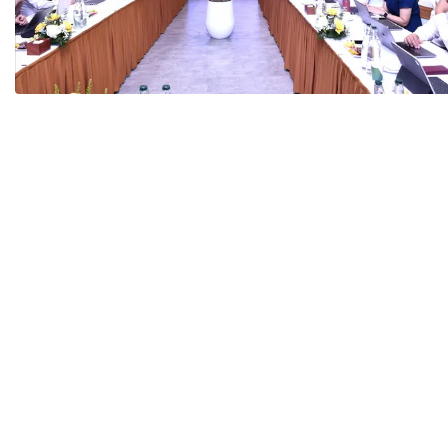
Tài chín
Bộ Chuẩn mực Đạo đức nghề nghiệp
Đấu giá 
Đối tác
Thanh t
Nhà quản
Cơ hội v
GÓP Ý CHÍNH SÁCH
ĐẤU GIÁ TÀI
Dự thảo luật
Tư vấn – Hỏi đáp
Tra cứu văn bản