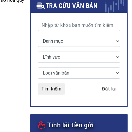
 số hóa quy
TRA CỨU VĂN BẢN
MULTIMEDIA
Video
E-magazines
Photos
Tìm kiếm
Đặt lại
Tính lãi tiền gửi