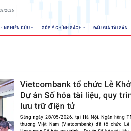
/08/2026
 - NGHIÊN CỨU
GÓP Ý CHÍNH SÁCH
ĐẤU GIÁ TÀI SẢN
HỘI VIÊN
Danh sách hội viên
Gia nhập VNBA
 VNBA
 Tuần VNBA
Vietcombank tổ chức Lễ Khở
Dự án Số hóa tài liệu, quy trì
gân hàng
lưu trữ điện tử
t
Sáng ngày 28/05/2026, tại Hà Nội, Ngân hàng 
thương Việt Nam (Vietcombank) đã tổ chức Lễ