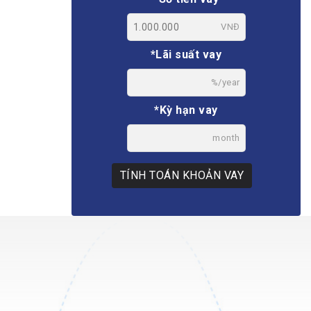
VNĐ
*Lãi suất vay
%/year
*Kỳ hạn vay
month
TÍNH TOÁN KHOẢN VAY