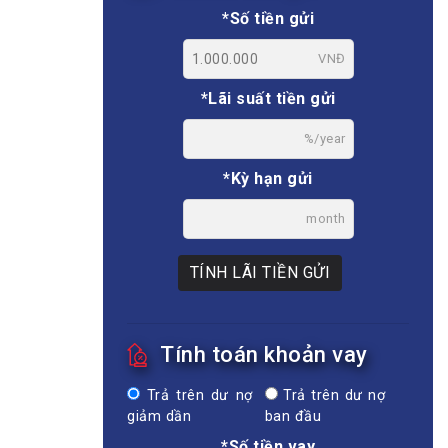
*Số tiền gửi
VNĐ
*Lãi suất tiền gửi
%/year
*Kỳ hạn gửi
month
TÍNH LÃI TIỀN GỬI
Tính toán khoản vay
Trả trên dư nợ
Trả trên dư nợ
giảm dần
ban đầu
*Số tiền vay