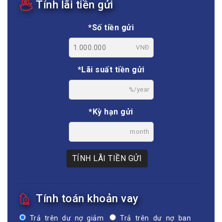
Tính lãi tiền gửi
*Số tiền gửi
VNĐ
*Lãi suất tiền gửi
%/year
*Kỳ hạn gửi
month
TÍNH LÃI TIỀN GỬI
Tính toán khoản vay
Trả trên dư nợ giảm
Trả trên dư nợ ban