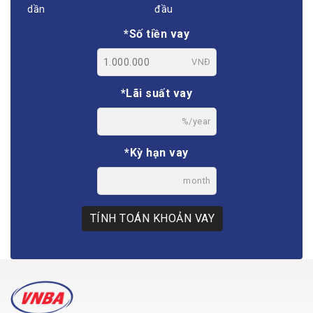
dần
đầu
*Số tiền vay
VNĐ
*Lãi suất vay
%/year
*Kỳ hạn vay
month
TÍNH TOÁN KHOẢN VAY